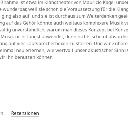
ßnahme ist etwa im Klangtheater von Mauricio Kagel unden
ie wunderbar, weil sie schon die Voraussetzung für die Klan
ee ging also auf, und sie ist durchaus zum Weiterdenken gee
ung auf das Gehör könnte auch weitaus komplexere Musik v
 völlig unverständlich, warum man dieses Konzept bei Konze
 Musik nicht längst anwendet, denn nichts scheint absurder
ang auf vier Lautsprecherboxen zu starren. Und wir Zuhör
h einmal neu erlernen, wie wertvoll unser akustischer Sinn i
wir ihn benutzen können.
 in
Rezensionen