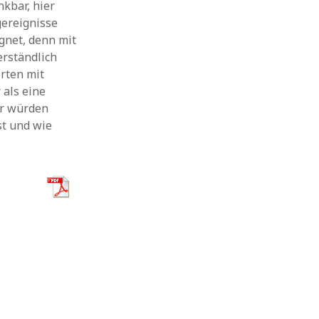
kbar, hier
gereignisse
ignet, denn mit
erständlich
rten mit
 als eine
er würden
st und wie