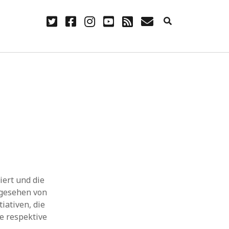
twitter
facebook
instagram
youtube
rss
E-
Mail
NÜTZLICH
Anmelden
Eintrags-Feed
Kommentar-Feed
WordPress.org
iert und die
bgesehen von
tiativen, die
e respektive