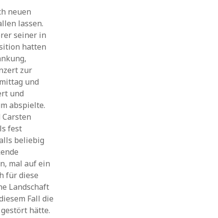
ich neuen
llen lassen.
rer seiner in
ition hatten
änkung,
nzert zur
mittag und
ert und
um abspielte.
d Carsten
s fest
lls beliebig
kende
, mal auf ein
 für diese
ne Landschaft
diesem Fall die
estört hätte.