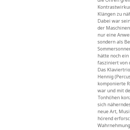
die Ohren gre
Kontrastwirkun
Klängen zu näh
Dabei war sein
der Maschinen
nur eine Anwei
sondern als Be
Sommersonnenw
hätte noch ein
fasziniert von
Das Klaviertrio
Hennig (Percus
komponierte Ra
war und mit de
Tonhöhen konze
sich näherndes
neue Art, Musi
hörend erforsc
Wahrnehmung d