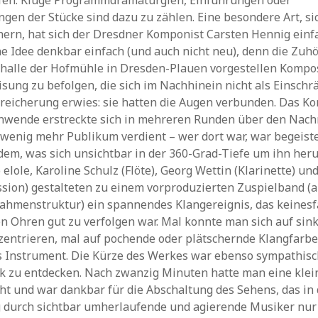
ifen. Kluge Programmdramaturgien, Einführungen oder
gen der Stücke sind dazu zu zählen. Eine besondere Art, s
ern, hat sich der Dresdner Komponist Carsten Hennig einfa
e Idee denkbar einfach (und auch nicht neu), denn die Zuhö
halle der Hofmühle in Dresden-Plauen vorgestellen Kompos
sung zu befolgen, die sich im Nachhinein nicht als Einschr
reicherung erwies: sie hatten die Augen verbunden. Das Ko
ende erstreckte sich in mehreren Runden über den Nach
 wenig mehr Publikum verdient – wer dort war, war begeist
 dem, was sich unsichtbar in der 360-Grad-Tiefe um ihn her
 elole, Karoline Schulz (Flöte), Georg Wettin (Klarinette) un
sion) gestalteten zu einem vorproduzierten Zuspielband (al
hmenstruktur) ein spannendes Klangereignis, das keinesfa
n Ohren gut zu verfolgen war. Mal konnte man sich auf sin
ntrieren, mal auf pochende oder plätschernde Klangfarben
 Instrument. Die Kürze des Werkes war ebenso sympathisch
k zu entdecken. Nach zwanzig Minuten hatte man eine klei
ht und war dankbar für die Abschaltung des Sehens, das in 
urch sichtbar umherlaufende und agierende Musiker nur g