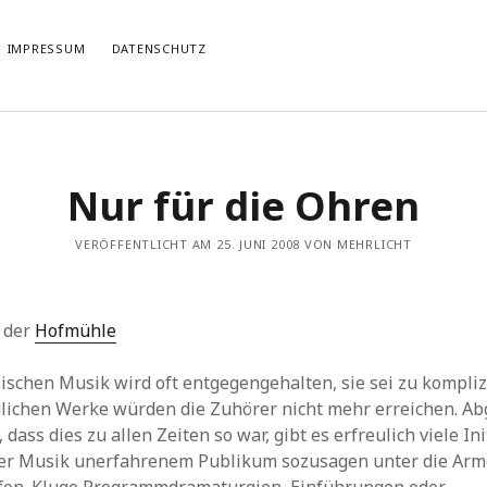
IMPRESSUM
DATENSCHUTZ
TIERT
THEMATISIERT
Nur für die Ohren
artmann
zu
Rostropowitsch
DEI FUNK WuK
(2)
n im Musikverein?
Dresden
(110)
artmann
zu
Alle Hände voll zu tun
VERÖFFENTLICHT AM 25. JUNI 2008 VON MEHRLICHT
Features
(89)
it scharf?
hörendenkenschreiben
(93)
u
Unablässiger Energieschub
Interviews
(9)
 Böhm
zu
Schonungslos.
nuits sans nuit
(122)
 der
Hofmühle
Rezensionen
(968)
Südtirol
(2)
ischen Musik wird oft entgegengehalten, sie sei zu kompliz
Unkategorisiert
(8)
lichen Werke würden die Zuhörer nicht mehr erreichen. A
Weblog
(711)
ass dies zu allen Zeiten so war, gibt es erfreulich viele Ini
Wien
(45)
er Musik unerfahrenem Publikum sozusagen unter die Arm