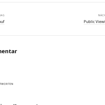
RAG
NÄC
auf
Public View
mentar
TWORTEN