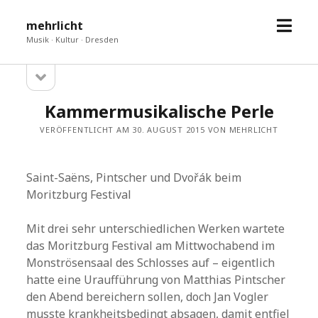
Menü
mehrlicht
öffne
Musik · Kultur · Dresden
Seitenleiste
Sidebar
öffnen
Kammermusikalische Perle
VERÖFFENTLICHT AM 30. AUGUST 2015 VON MEHRLICHT
Saint-Saëns, Pintscher und Dvořák beim
Moritzburg Festival
Mit drei sehr unterschiedlichen Werken wartete
das Moritzburg Festival am Mittwochabend im
Monströsensaal des Schlosses auf – eigentlich
hatte eine Uraufführung von Matthias Pintscher
den Abend bereichern sollen, doch Jan Vogler
musste krankheitsbedingt absagen, damit entfiel