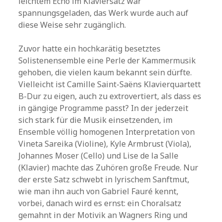
leichtem Echo im Klaviersatz war
spannungsgeladen, das Werk wurde auch auf
diese Weise sehr zugänglich.
Zuvor hatte ein hochkarätig besetztes
Solistenensemble eine Perle der Kammermusik
gehoben, die vielen kaum bekannt sein dürfte.
Vielleicht ist Camille Saint-Saëns Klavierquartett
B-Dur zu eigen, auch zu extrovertiert, als dass es
in gängige Programme passt? In der jederzeit
sich stark für die Musik einsetzenden, im
Ensemble völlig homogenen Interpretation von
Vineta Sareika (Violine), Kyle Armbrust (Viola),
Johannes Moser (Cello) und Lise de la Salle
(Klavier) machte das Zuhören große Freude. Nur
der erste Satz schwebt in lyrischem Sanftmut,
wie man ihn auch von Gabriel Fauré kennt,
vorbei, danach wird es ernst: ein Choralsatz
gemahnt in der Motivik an Wagners Ring und