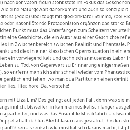
l) nach der Vater(-figur) steht stets im Fokus des Geschehen
e wie eine Naturgewalt daherkommt und auch so konzipiert 
drichs (Adela) überzeugt mit glockenklarer Stimme, Yael Ri
e oder nasenflötende Protagonisten ergänzen das starke B
ichen Punkt muss das Unterfangen zum Scheitern verurteil
in eine Geschichte, die ein Autor aus einer Geschichte refle
les im Zwischenbereich zwischen Realität und Phantasie, 
ankt und dies in einer klassischen Opernsituation in ein en
hier: ein vorwiegend kalt und technisch anmutendes Labor, i
Leben zu Tod, von Gegenwart zu Erinnerung einigermaßen
d), so entfernt man sich sehr schnell wieder vom Phantastis
igentlich entfliehen, wo man qua Partitur an einen definit
er, lies. Hier, höre. Da, verstehe!
ern mit Liza Lim? Das gelingt auf jeden Fall, denn was sie m
klangsinnlich, bisweilen in kammermusikalisch länger ausge
usgearbeitet, und was das Ensemble Musikfabrik – etwa mi
ppelschalltrichter-Blechbläsern ausgestattet, die den sku
 anführen – szenisch wie musikalisch daraus macht, ist p