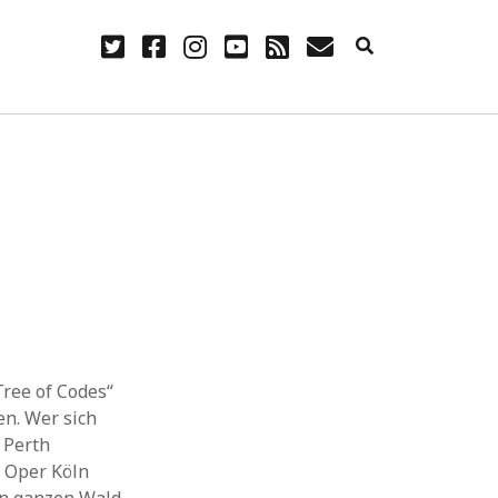
twitter
facebook
instagram
youtube
rss
E-
Mail
NÜTZLICH
Anmelden
Eintrags-Feed
Kommentar-Feed
WordPress.org
„Tree of Codes“
en. Wer sich
 Perth
r Oper Köln