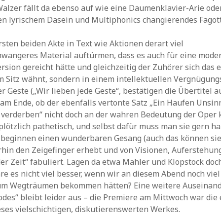
lzer fällt da ebenso auf wie eine Daumenklavier-Arie ode
n lyrischem Dasein und Multiphonics changierendes Fagott
sten beiden Akte in Text wie Aktionen derart viel
wangeres Material auftürmen, dass es auch für eine mode
sion gereicht hätte und gleichzeitig der Zuhörer sich das e
 Sitz wähnt, sondern in einem intellektuellen Vergnügung
r Geste („Wir lieben jede Geste“, bestätigen die Übertitel a
 am Ende, ob der ebenfalls vertonte Satz „Ein Haufen Unsin
verderben“ nicht doch an der wahren Bedeutung der Oper k
plötzlich pathetisch, und selbst dafür muss man sie gern ha
 beginnen einen wunderbaren Gesang (auch das können sie
rhin den Zeigefinger erhebt und von Visionen, Auferstehun
er Zeit“ fabuliert. Lagen da etwa Mahler und Klopstock doch
re es nicht viel besser, wenn wir an diesem Abend noch vie
um Wegträumen bekommen hätten? Eine weitere Auseinand
odes“ bleibt leider aus – die Premiere am Mittwoch war die 
ses vielschichtigen, diskutierenswerten Werkes.