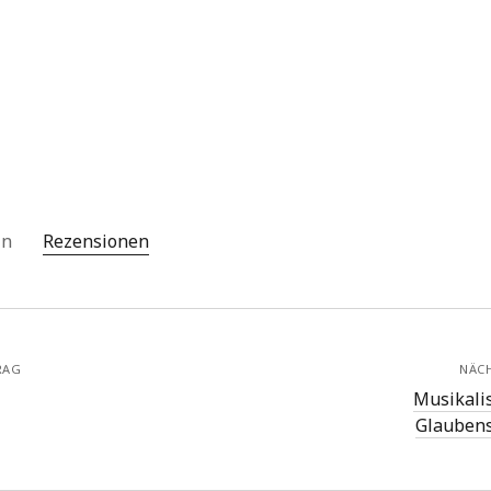
 in
Rezensionen
RAG
NÄC
Musikali
Glauben