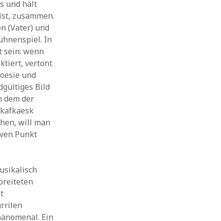
s und hält
ist, zusammen.
on (Vater) und
ühnenspiel. In
t sein: wenn
ktiert, vertont
Poesie und
dgültiges Bild
n dem der
 kafkaesk
chen, will man
iven Punkt
usikalisch
breiteten
t
rrilen
hänomenal. Ein