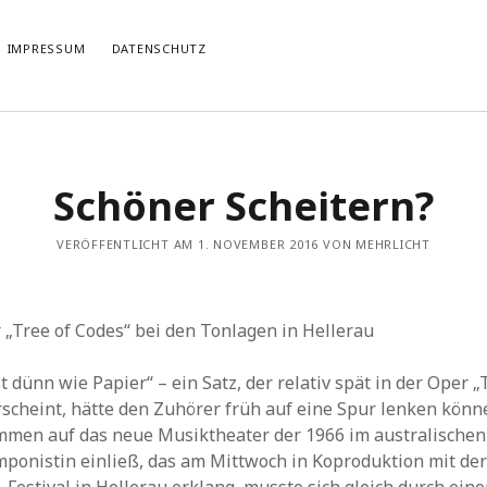
IMPRESSUM
DATENSCHUTZ
TIERT
THEMATISIERT
Schöner Scheitern?
artmann
zu
Rostropowitsch
DEI FUNK WuK
(2)
n im Musikverein?
Dresden
(110)
artmann
zu
Alle Hände voll zu tun
VERÖFFENTLICHT AM 1. NOVEMBER 2016 VON MEHRLICHT
Features
(89)
it scharf?
hörendenkenschreiben
(93)
u
Unablässiger Energieschub
Interviews
(9)
 Böhm
zu
Schonungslos.
nuits sans nuit
(122)
 „Tree of Codes“ bei den Tonlagen in Hellerau
Rezensionen
(968)
Südtirol
(2)
st dünn wie Papier“ – ein Satz, der relativ spät in der Oper 
Unkategorisiert
(8)
rscheint, hätte den Zuhörer früh auf eine Spur lenken könn
Weblog
(711)
men auf das neue Musiktheater der 1966 im australischen
Wien
(45)
ponistin einließ, das am Mittwoch in Koproduktion mit de