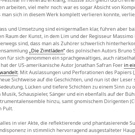
Festival in Hellerau erklang, musste sich gleich durch ei
n arbeiten, viel mehr noch: war es sogar Absicht von Komp
s man sich in diesem Werk komplett verlieren konnte, verlie
ss und Umsetzung sind einigermaßen klar, führen aber bal
en Raum der Kunst, in dem Lim und der Regisseur Massimo 
nterwegs sind, dass man als Zuhörer schwerlich hinterherko
tensammlung
„Die Zimtläden“
des polnischen Autors Bruno 
hon für sich genommen ein sprachgewaltiges, auch rätselha
 hat der US-amerikanische Autor Jonathan Safran Foer
in ei
wandelt
. Mit Auslassungen und Perforationen des Papiers (
neue Sichtweise auf die Geschichten, und nun ist der Leser 
Bedeutung, Lücken und tiefere Schichten zu einem Sinn zu o
n Musik, Schauspieler, Sänger und ein ebenfalls auf der B
strumentalensemble hinzu, samt gnomischem Dirigenten (
 Pult.
alles in vier Akte, die reflektierende und phantasierende S
Indisponenz in stimmlich hervorragend ausgestalteter Haupt