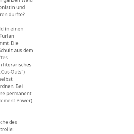
nen ganzen Wald
onistin und
ren durfte?
d in einen
Furlan
mmt. Die
Schulz aus dem
ftes
n literarisches
„Cut-Outs“)
selbst
rdnen. Bei
ühne permanent
Clement Power)
uche des
rolle: