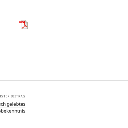
HSTER BEITRAG
sch gelebtes
sbekenntnis