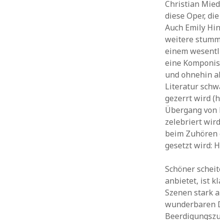
Christian Mied
diese Oper, di
Auch Emily Hin
weitere stumm
einem wesentl
eine Komponist
und ohnehin al
Literatur schw
gezerrt wird (
Übergang von 
zelebriert wir
beim Zuhören e
gesetzt wird: Hi
Schöner scheit
anbietet, ist 
Szenen stark a
wunderbaren Do
Beerdigungszug