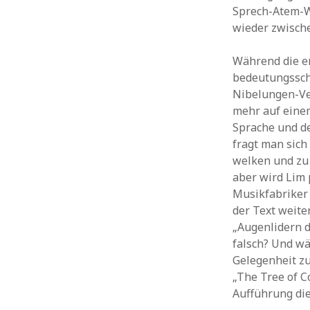
Sprech-Atem-Wa
wieder zwische
Während die er
bedeutungssch
Nibelungen-Ver
mehr auf einem
Sprache und de
fragt man sich
welken und zu 
aber wird Lim 
Musikfabriker
der Text weite
„Augenlidern d
falsch? Und wä
Gelegenheit z
„The Tree of C
Aufführung die