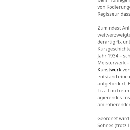
beim Tonlagen-
von Kodierunge
Regisseur, das
Zumindest Anla
weitverzweigt
derartig fix u
Kurzgeschich
Jahr 1934 – sc
Meisterwerk –
Kunstwerk ver
entstand eine 
aufgefordert, 
Liza Lim trete
agierendes In
am rotierenden
Geordnet wird 
Sohnes (trotz 