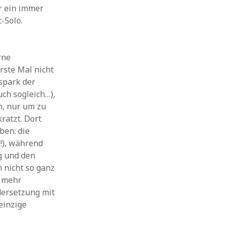
r ein immer
-Solo.
rne
rste Mal nicht
spark der
uch sogleich…),
n, nur um zu
ratzt. Dort
ben: die
!), während
g und den
 nicht so ganz
l mehr
ersetzung mit
einzige