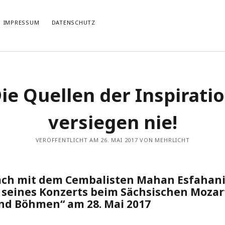
IMPRESSUM
DATENSCHUTZ
TIERT
THEMATISIERT
ie Quellen der Inspirati
artmann
zu
Rostropowitsch
DEI FUNK WuK
(2)
n im Musikverein?
Dresden
(110)
artmann
zu
Alle Hände voll zu tun
versiegen nie!
Features
(89)
it scharf?
hörendenkenschreiben
(93)
u
Unablässiger Energieschub
Interviews
(9)
VERÖFFENTLICHT AM 26. MAI 2017 VON MEHRLICHT
 Böhm
zu
Schonungslos.
nuits sans nuit
(122)
Rezensionen
(968)
Südtirol
(2)
äch mit dem Cembalisten Mahan Esfahan
Unkategorisiert
(8)
h seines Konzerts beim Sächsischen Mozar
Weblog
(711)
nd Böhmen“ am 28. Mai 2017
Wien
(45)