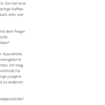
h. Sie hat eine
artige Kaffee-
auch sehr viel
e mit dem Prager
ische
eiben?
der Ausnahme,
ennengelernt
chen. Ich mag
ibilität für
inige jüngere
ed zu anderen
usikgeschichte?