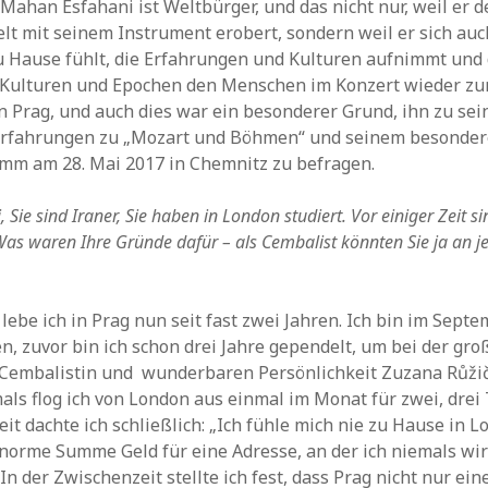
Mahan Esfahani ist Weltbürger, und das nicht nur, weil er de
t mit seinem Instrument erobert, sondern weil er sich auc
u Hause fühlt, die Erfahrungen und Kulturen aufnimmt und
 Kulturen und Epochen den Menschen im Konzert wieder zur
in Prag, und auch dies war ein besonderer Grund, ihn zu se
Erfahrungen zu „Mozart und Böhmen“ und seinem besonde
mm am 28. Mai 2017 in Chemnitz zu befragen.
Sie sind Iraner, Sie haben in London studiert. Vor einiger Zeit si
as waren Ihre Gründe dafür – als Cembalist könnten Sie ja an j
 lebe ich in Prag nun seit fast zwei Jahren. Ich bin im Sept
n, zuvor bin ich schon drei Jahre gependelt, um bei der gro
 Cembalistin und wunderbaren Persönlichkeit Zuzana Růži
als flog ich von London aus einmal im Monat für zwei, drei 
it dachte ich schließlich: „Ich fühle mich nie zu Hause in L
norme Summe Geld für eine Adresse, an der ich niemals wirk
In der Zwischenzeit stellte ich fest, dass Prag nicht nur ein