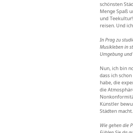
schönsten Städ
Menge Spaß und
und Teekultur!
reisen. Und ich
In Prag zu stud
Musikleben in s
Umgebung und d
Nun, ich bin n
dass ich schon
habe, die exp
die Atmosphäre
Nonkonformität
Künstler bewu
Städten macht.
Wie gehen die Pr
Fühlen Sie da a