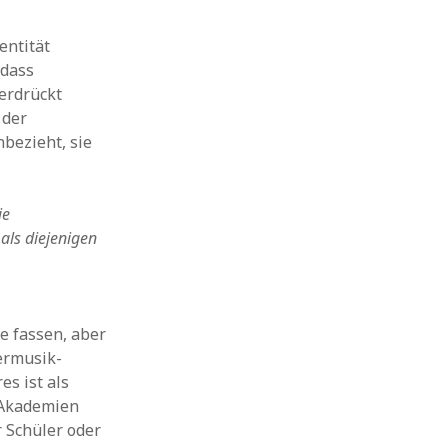
entität
 dass
erdrückt
 der
bezieht, sie
ie
als diejenigen
te fassen, aber
ermusik-
s ist als
r Akademien
 Schüler oder