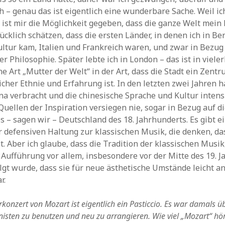
h – genau das ist eigentlich eine wunderbare Sache. Weil ic
 ist mir die Möglichkeit gegeben, dass die ganze Welt mein L
ücklich schätzen, dass die ersten Länder, in denen ich in Be
ltur kam, Italien und Frankreich waren, und zwar in Bezug
r Philosophie. Später lebte ich in London – das ist in vieler
e Art „Mutter der Welt“ in der Art, dass die Stadt ein Zentr
cher Ethnie und Erfahrung ist. In den letzten zwei Jahren 
ina verbracht und die chinesische Sprache und Kultur intensi
 Quellen der Inspiration versiegen nie, sogar in Bezug auf 
s – sagen wir – Deutschland des 18. Jahrhunderts. Es gibt 
r defensiven Haltung zur klassischen Musik, die denken, da
t. Aber ich glaube, dass die Tradition der klassischen Musik
ufführung vor allem, insbesondere vor der Mitte des 19. 
gt wurde, dass sie für neue ästhetische Umstände leicht a
r.
rkonzert von Mozart ist eigentlich ein Pasticcio. Es war damals ü
sten zu benutzen und neu zu arrangieren. Wie viel „Mozart“ hö