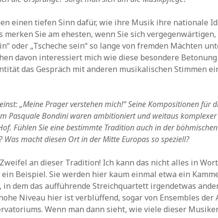
n einen tiefen Sinn dafür, wie ihre Musik ihre nationale Id
s merken Sie am ehesten, wenn Sie sich vergegenwärtigen,
in“ oder „Tscheche sein“ so lange von fremden Mächten unt
hen davon interessiert mich wie diese besondere Betonung
ntität das Gespräch mit anderen musikalischen Stimmen ein
einst: „Meine Prager verstehen mich!“ Seine Kompositionen für d
m Pasquale Bondini waren ambitioniert und weitaus komplexer 
Hof. Fühlen Sie eine bestimmte Tradition auch in der böhmischen
 Was macht diesen Ort in der Mitte Europas so speziell?
Zweifel an dieser Tradition! Ich kann das nicht alles in Wor
 ein Beispiel. Sie werden hier kaum einmal etwa ein Kamm
, in dem das aufführende Streichquartett irgendetwas andere
 hohe Niveau hier ist verblüffend, sogar von Ensembles de
rvatoriums. Wenn man dann sieht, wie viele dieser Musiker