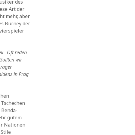
usiker des
ese Art der
cht mehr, aber
es Burney der
vierspieler
k . Oft reden
Sollten wir
Prager
sidenz in Prag
chen
e Tschechen
r Benda-
ehr gutem
er Nationen
Stile