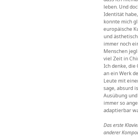
leben. Und doc
Identität habe,
konnte mich gl
europäische Ku
und ästhetische
immer noch ein
Menschen jegli
viel Zeit in Ch
Ich denke, die
an ein Werk de
Leute mit eine
sage, absurd is
Ausübung und A
immer so angel
adaptierbar wa
Das erste Klavie
anderer Komponi