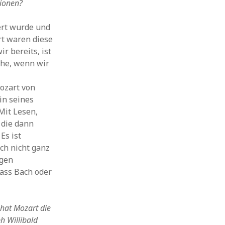
tionen?
ert wurde und
rt waren diese
 bereits, ist
che, wenn wir
Mozart von
ein seines
Mit Lesen,
 die dann
Es ist
och nicht ganz
igen
dass Bach oder
 hat Mozart die
h Willibald