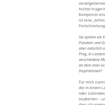
verallgemeiner
höchst trügeris
Komponist eine
ist eine „böhm
Fortschreitung 
Sie spielen ein
Potsdam und Got
aber natürlich 
Prag, in London
verschiedene Mus
an dem man sich
Inspirationen?
Für mich zumin
die in einem L
oder zumindest
studierten – u
dass ich niema