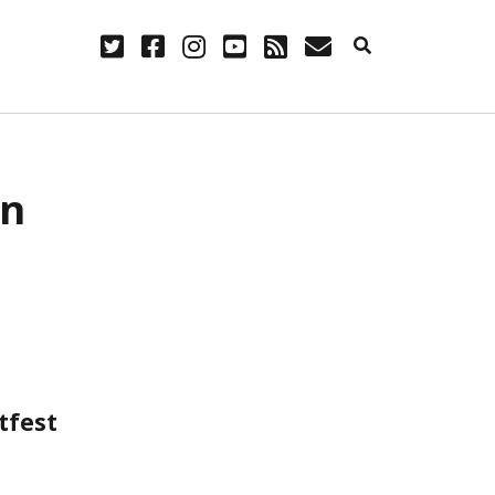
twitter
facebook
instagram
youtube
rss
E-
Mail
NÜTZLICH
on
Anmelden
Eintrags-Feed
Kommentar-Feed
WordPress.org
i
tfest