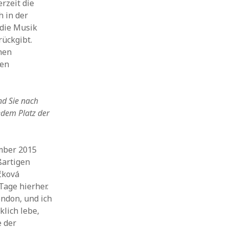
rzeit die
h in der
 die Musik
ückgibt.
inen
ren
nd Sie nach
edem Platz der
ember 2015
ßartigen
čková
Tage hierher.
ondon, und ich
lich lebe,
e der