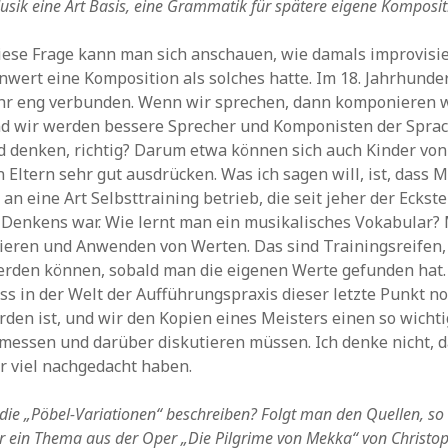
 Musik eine Art Basis, eine Grammatik für spätere eigene Komposi
iese Frage kann man sich anschauen, wie damals improvisi
nwert eine Komposition als solches hatte. Im 18. Jahrhunde
hr eng verbunden. Wenn wir sprechen, dann komponieren wir
Und wir werden bessere Sprecher und Komponisten der Spra
 denken, richtig? Darum etwa können sich auch Kinder von
n Eltern sehr gut ausdrücken. Was ich sagen will, ist, dass 
an eine Art Selbsttraining betrieb, die seit jeher der Eckst
Denkens war. Wie lernt man ein musikalisches Vokabular? 
ieren und Anwenden von Werten. Das sind Trainingsreifen,
rden können, sobald man die eigenen Werte gefunden hat. 
ass in der Welt der Aufführungspraxis dieser letzte Punkt n
den ist, und wir den Kopien eines Meisters einen so wicht
messen und darüber diskutieren müssen. Ich denke nicht, 
r viel nachgedacht haben.
die „Pöbel-Variationen“ beschreiben? Folgt man den Quellen, so
r ein Thema aus der Oper „Die Pilgrime von Mekka“ von Christop