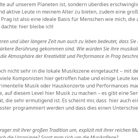
te auf unserem Planeten ist, sondern überdies erschwinglic
 aktive Leute in meinem Alter zu bieten, zudem eine groß
 Prag ist also eine ideale Basis für Menschen wie mich, die 
 dachte: hier bleibe ich!
ieren und über längere Zeit nun auch zu leben bedeutet, dass Si
tärkere Berührung gekommen sind. Wie würden Sie ihre musikal
ie Atmosphäre der Kreativität und Performance in Prag beschr
och nicht sehr in die lokale Musikszene eingetaucht – mit 
 viele Komponisten hier getroffen habe und einige Leute k
erimentelle Musik oder Hauskonzerte und Performances ma
, auf diesem Level hier Musik zu machen – es gibt eine Sens
, die sehr ermutigend ist. Es scheint mir, dass hier auch e
sster programmiert werden und dass dies einen Unterschi
ager mit ihrer großen Tradition um, explizit mit ihrer reichen M
uch die Ursprünge? Sorgt man sich um die Musikpflege?