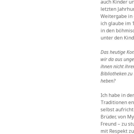
auch Kinder u
letzten Jahrhu
Weitergabe in 
ich glaube im 
in den böhmisc
unter den Kind
Das heutige Kon
wir da aus unge
ihnen nicht ihre
Bibliotheken zu
heben?
Ich habe in de
Traditionen en
selbst aufrich
Brüder, von M
Freund – zu st
mit Respekt zu