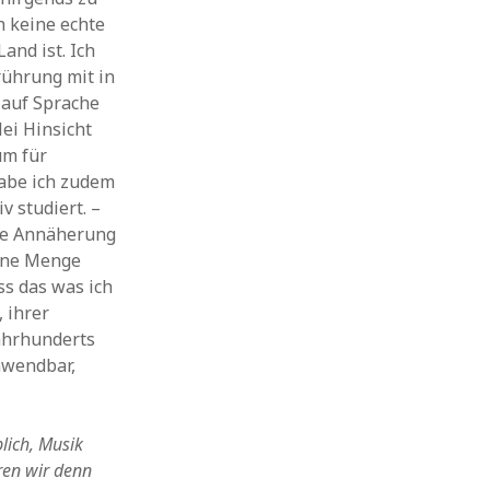
h keine echte
and ist. Ich
rührung mit in
 auf Sprache
lei Hinsicht
um für
habe ich zudem
v studiert. –
die Annäherung
eine Menge
ss das was ich
, ihrer
Jahrhunderts
nwendbar,
blich, Musik
ren wir denn