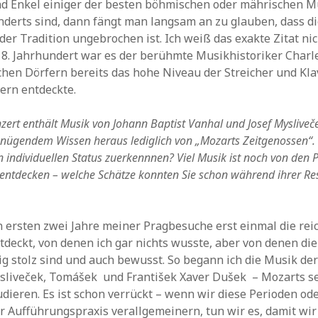
nd Enkel einiger der besten böhmischen oder mährischen M
nderts sind, dann fängt man langsam an zu glauben, dass di
der Tradition ungebrochen ist. Ich weiß das exakte Zitat ni
18. Jahrhundert war es der berühmte Musikhistoriker Charl
hen Dörfern bereits das hohe Niveau der Streicher und Kla
ern entdeckte.
zert enthält Musik von Johann Baptist Vanhal und Josef Mysliveče
nügendem Wissen heraus lediglich von „Mozarts Zeitgenossen“. 
n individuellen Status zuerkennnen? Viel Musik ist noch von den 
 entdecken – welche Schätze konnten Sie schon während ihrer Re
n ersten zwei Jahre meiner Pragbesuche erst einmal die rei
tdeckt, von denen ich gar nichts wusste, aber von denen di
tig stolz sind und auch bewusst. So begann ich die Musik de
ysliveček, Tomášek und František Xaver Dušek – Mozarts s
udieren. Es ist schon verrückt – wenn wir diese Perioden od
r Aufführungspraxis verallgemeinern, tun wir es, damit wir 