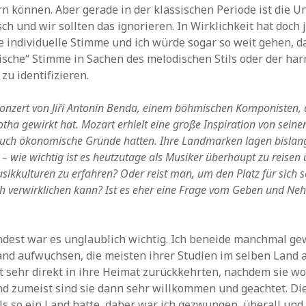
n können. Aber gerade in der klassischen Periode ist die U
ch und wir sollten das ignorieren. In Wirklichkeit hat doch 
 individuelle Stimme und ich würde sogar so weit gehen, d
ische“ Stimme in Sachen des melodischen Stils oder der ha
zu identifizieren.
 Konzert von Jiří Antonín Benda, einem böhmischen Komponisten, 
ha gewirkt hat. Mozart erhielt eine große Inspiration von seinen
auch ökonomische Gründe hatten. Ihre Landmarken lagen bislang
 – wie wichtig ist es heutzutage als Musiker überhaupt zu reisen
ikkulturen zu erfahren? Oder reist man, um den Platz für sich se
 verwirklichen kann? Ist es eher eine Frage vom Geben und Ne
dest war es unglaublich wichtig. Ich beneide manchmal ge
and aufwuchsen, die meisten ihrer Studien im selben Land 
 sehr direkt in ihre Heimat zurückkehrten, nachdem sie w
nd zumeist sind sie dann sehr willkommen und geachtet. Die
ls so ein Land hatte, daher war ich gezwungen, überall und