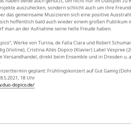
as haben beide auch genutzt, um nicht nur im Duospiel zu
rojekte auszuhecken, sondern schlicht auch um ihre Freund
er das gemeinsame Musizieren sich eine positive Ausstrah
sich hoffentlich bald auch wieder einem großen Publikum mi
rf man an der Aufnahme seine helle Freude haben.
ico“, Werke von Turina, de Falla Clara und Robert Schuma
g (Violine), Cristina Allés Dopico (Klavier) Label Vespree (2
im Versandhandel, direkt beim Ensemble und in Dresden u. a
r
nzerttermin geplant: Frühlingskonzert auf Gut Gamig (Dohn
8.5.2021, 18 Uhr
.duo-dopico.de/