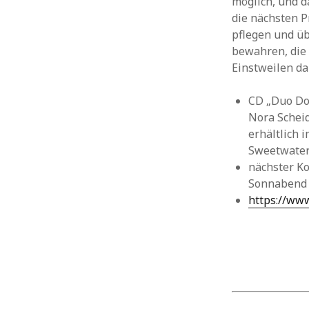
möglich, und d
die nächsten P
pflegen und üb
bewahren, die 
Einstweilen da
CD „Duo Dop
Nora Scheidi
erhältlich 
Sweetwate
nächster Ko
Sonnabend 
https://www