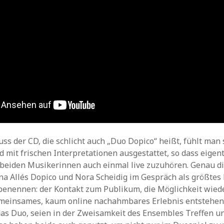
s der CD, die schlicht auch „Duo Dopico“ heißt, fühlt ma
 mit frischen Interpretationen ausgestattet, so dass eigent
n beiden Musikerinnen auch einmal live zuzuhören. Genau di
ina Allés Dopico und Nora Scheidig im Gespräch als größtes D
enennen: der Kontakt zum Publikum, die Möglichkeit wieder
emeinsames, kaum online nachahmbares Erlebnis entstehen 
as Duo, seien in der Zweisamkeit des Ensembles Treffen u