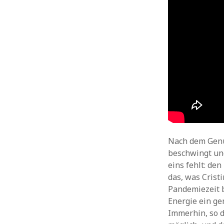
Nach dem Genus
beschwingt und
eins fehlt: de
das, was Crist
Pandemiezeit b
Energie ein g
Immerhin, so d