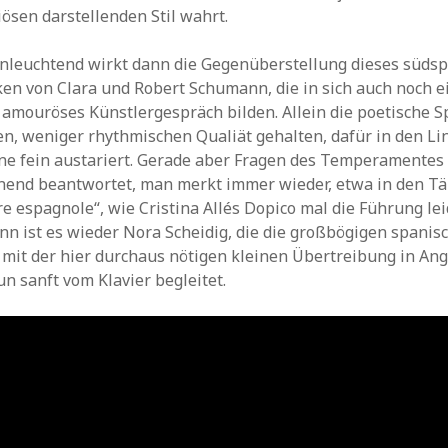
iösen darstellenden Stil wahrt.
inleuchtend wirkt dann die Gegenüberstellung dieses süds
ken von Clara und Robert Schumann, die in sich auch noch e
r amouröses Künstlergespräch bilden. Allein die poetische S
en, weniger rhythmischen Qualiät gehalten, dafür in den Li
ine fein austariert. Gerade aber Fragen des Temperamentes
nnend beantwortet, man merkt immer wieder, etwa in den T
re espagnole“, wie Cristina Allés Dopico mal die Führung le
n ist es wieder Nora Scheidig, die die großbögigen spani
mit der hier durchaus nötigen kleinen Übertreibung in Ang
n sanft vom Klavier begleitet.