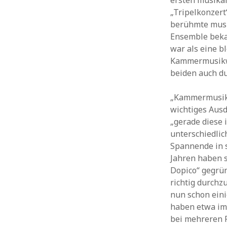
ersten musikal
„Tripelkonzert
berühmte musik
Ensemble bekam
war als eine 
Kammermusikwe
beiden auch du
„Kammermusik 
wichtiges Ausd
„gerade diese 
unterschiedlic
Spannende in s
Jahren haben s
Dopico“ gegrü
richtig durchzu
nun schon ein
haben etwa im
bei mehreren F