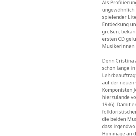
Als Profilierun
ungewöhnlich a
spielender Lit
Entdeckung une
großen, bekann
ersten CD gelu
Musikerinnen 
Denn Cristina 
schon lange in
Lehrbeauftragt
auf der neuen 
Komponisten Jo
hierzulande vo
1946). Damit e
folkloristische
die beiden Mu
dass irgendwo 
Hommage an de