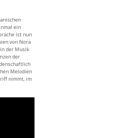
panischen
inmal ein
prache ist nun
nien von Nora
 in der Musik
änzen der
idenschaftlich
schen Melodien
riff nimmt, im