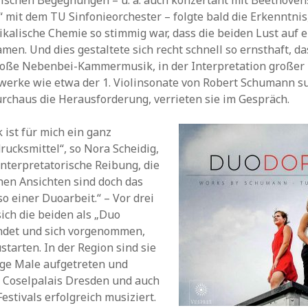
ischen Begegnungen – u. a. auch konzertant mit Beethoven
“ mit dem TU Sinfonieorchester – folgte bald die Erkenntnis,
alische Chemie so stimmig war, dass die beiden Lust auf e
en. Und dies gestaltete sich recht schnell so ernsthaft, d
bloße Nebenbei-Kammermusik, in der Interpretation großer
rke wie etwa der 1. Violinsonate von Robert Schumann s
rchaus die Herausforderung, verrieten sie im Gespräch.
ist für mich ein ganz
rucksmittel“, so Nora Scheidig,
interpretatorische Reibung, die
hen Ansichten sind doch das
o einer Duoarbeit.“ – Vor drei
ich die beiden als „Duo
ndet und sich vorgenommen,
starten. In der Region sind sie
ige Male aufgetreten und
 Coselpalais Dresden und auch
estivals erfolgreich musiziert.