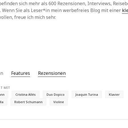
befinden sich mehr als 600 Rezensionen, Interviews, Reiseb
. Wenn Sie als Leser*in mein werbefreies Blog mit einer
kl
ollen, freue ich mich sehr.
 in
Features
Rezensionen
T MIT
ann
Cristina Allés
Duo Dopico
Joaquin Turina
Klavier
lla
Robert Schumann
Violine