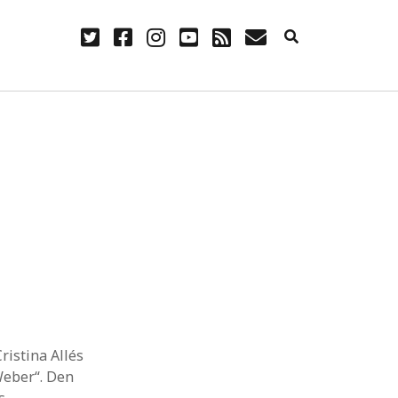
twitter
facebook
instagram
youtube
rss
E-
Mail
NÜTZLICH
Anmelden
Eintrags-Feed
Kommentar-Feed
WordPress.org
ristina Allés
Weber“. Den