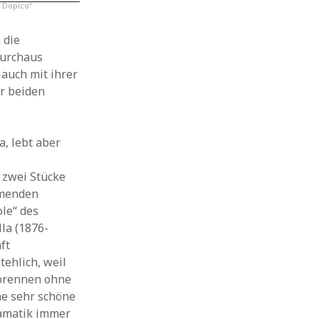
 Dopico“
 die
durchaus
auch mit ihrer
er beiden
a, lebt aber
d zwei Stücke
mmenden
le“ des
la (1876-
ft
tehlich, weil
bbrennen ohne
ne sehr schöne
ramatik immer