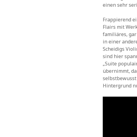
einen sehr ser
Frappierend e
Flairs mit Wer
familiäres, ga
in einer ander
Scheidigs Viol
sind hier spa
„Suite populai
übernimmt, dan
selbstbewusst 
Hintergrund nu