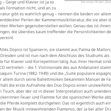
g – Geige und Klavier ist ja so
Die erste CD des „Duo
ls Formation nicht, und an zu
eratur gibt es wahrlich genug – nennen die beiden vor allem
ntdeckter Perlen der Kammermusikliteratur, die sie aber 
ten Werken gegenüberstellen wollen. Genau das ist ihnen 
ngen, die überdies kaum treffender die Persönlichkeiten d
vereint.
Allés Dopico ist Spanierin, sie stammt aus Palma de Mallorc
 Dresden und ist nun nach dem Abschluss des Studiums als
e für Klavier und Korrepetition tätig. Aus ihrer Heimat sin
CD vertreten – die 1. Violinsonate des aus Andalusien sta
aquin Turina (1882-1949) und die „Suite populaire espagno
r allem durch seine Ballettmsiken bekannten Manuel de Fal
rhält die erste Aufnahme des Duo Dopico einen unzweifelha
n Touch, aber der ist in dieser Interpretation auch unwiders
sikerinnen Feuer und Flamme für die spanischen Werke a
die Pferde komplett durchgehen. Das ist eigentlich auch ei
n der Musik innewohnenden Flamenco, der ja bei aller D