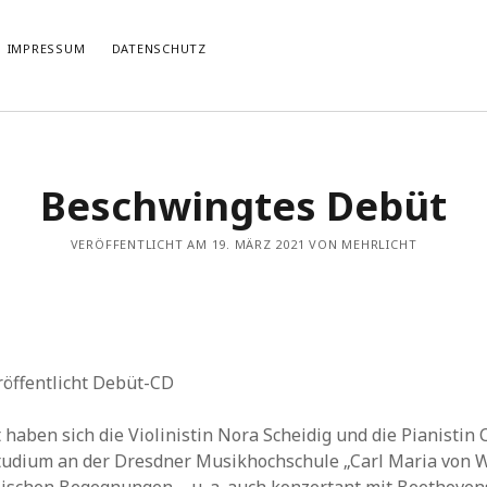
IMPRESSUM
DATENSCHUTZ
TIERT
THEMATISIERT
Beschwingtes Debüt
artmann
zu
Rostropowitsch
DEI FUNK WuK
(2)
n im Musikverein?
Dresden
(110)
artmann
zu
Alle Hände voll zu tun
VERÖFFENTLICHT AM 19. MÄRZ 2021 VON MEHRLICHT
Features
(89)
it scharf?
hörendenkenschreiben
(93)
u
Unablässiger Energieschub
Interviews
(9)
 Böhm
zu
Schonungslos.
nuits sans nuit
(122)
Rezensionen
(968)
Südtirol
(2)
röffentlicht Debüt-CD
Unkategorisiert
(8)
Weblog
(711)
haben sich die Violinistin Nora Scheidig und die Pianistin C
Wien
(45)
tudium an der Dresdner Musikhochschule „Carl Maria von 