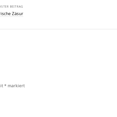
HSTER BEITRAG
rische Zäsur
mit
*
markiert