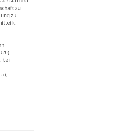
 wachsen und
schaft zu
lung zu
tteilt.
nn
020),
. bei
a),