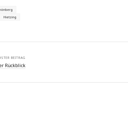
chönberg
Hietzing
HSTER BEITRAG
er Rückblick