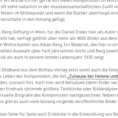
ser Art würde ich mir gerne von vielen Komponisten im Worts
oft steht natürlich in der musikwissenschaftlichen Zunft vi
 Noten im Mittelpunkt und wenn die Bücher überhaupt eine
 verschämt in den Anhang gefügt.
-Berg-Stiftung in Wien, für die Daniel Ender hier als Autor
lt hat, verfügt gottlob über mehr als 4000 Bilder aus dem
n Wohnräumen von Alban Berg. Ein Material, das hier in e
llten Auswahl über fünf Jahrzehnte reicht und Berg sowoh
ub als auch in seinem letzten Lebensjahr 1935 zeigt.
e Bildband aus dem Böhlau-Verlag setzt somit auch die foto
as Leben des Komponisten, die mit
„Zuhause bei Helene und
n, sinnvoll fort. Auch hier wird behutsam (denn Ender verz
len Eindruck störende größere Textblöcke oder Bildanalysen
visuelle Biografie des Komponisten nachgezeichnet. Neben 
s gibt es auch viele bislang nirgends veröffentlichte Bilder
an Seite für Seite auch Einblicke in die Entwicklung von M