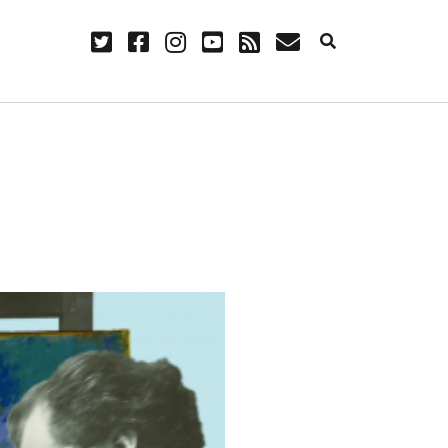
twitter
facebook
instagram
youtube
rss
E-
Mail
NÜTZLICH
Anmelden
Eintrags-Feed
Kommentar-Feed
WordPress.org