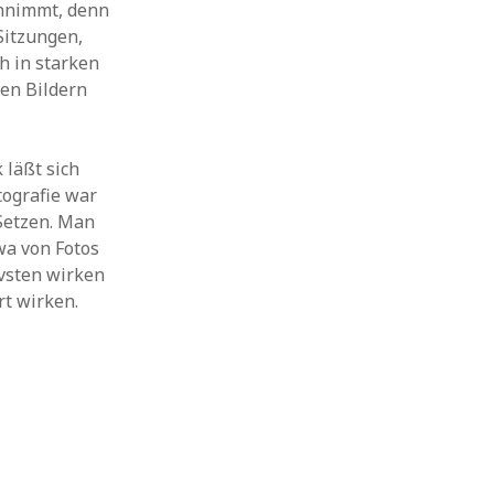
innimmt, denn
Sitzungen,
h in starken
den Bildern
 läßt sich
tografie war
Setzen. Man
wa von Fotos
ivsten wirken
rt wirken.