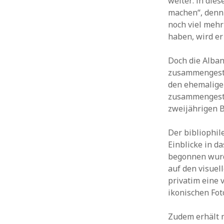
weiter: in die
machen“, denn 
noch viel mehr
haben, wird er
Doch die Alban
zusammengestel
den ehemalige
zusammengeste
zweijährigen B
Der bibliophil
Einblicke in d
begonnen wurde
auf den visuel
privatim eine 
ikonischen Foto
Zudem erhält m