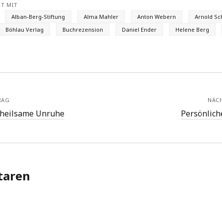
T MIT
Alban-Berg-Stiftung
Alma Mahler
Anton Webern
Arnold S
Böhlau Verlag
Buchrezension
Daniel Ender
Helene Berg
RAG
NÄC
 heilsame Unruhe
Persönlich
aren