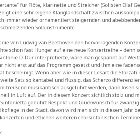
rtante“ für Flöte, Klarinette und Streicher (Solisten Olaf G
zeigt eine sehr eigene Klanglandschaft zwischen auskompo
ich immer wieder ornamentiert steigernden und abebbende
erschmelzenden Soloinstrumente.
fonie von Ludwig van Beethoven den hervorragenden Konze
hte schon fast Hunger auf eine neue Konzertreihe – denn s
 Sinfonie D-Dur interpretierte, wäre man gespannt auf Weite
ar nicht erst auf das Programm gesetzt und ihm eine fadens
t bescheinigt. Wenn aber wie in dieser Lesart die Sforzati i
zweite Satz so kantabel und flüssig, das Scherzo differenzie
t mitreißend musikantisch ausgeführt werden, dann lösen si
ell in Luft auf. Der in diesem Konzert sichtlich stolz und m
 Sinfonietta gebührt Respekt und Glückwunsch für zwanzig
kpflege in der Stadt, davon wird man sich in diesem Jahr be
tkonzerten und etlichen weiteren chorsinfonischen Termin
k