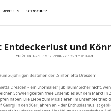
IMPRESSUM
DATENSCHUTZ
TIERT
THEMATISIERT
t Entdeckerlust und Kön
artmann
zu
Rostropowitsch
DEI FUNK WuK
(2)
n im Musikverein?
Dresden
(110)
artmann
zu
Alle Hände voll zu tun
VERÖFFENTLICHT AM 10. APRIL 2014 VON MEHRLICHT
Features
(89)
it scharf?
hörendenkenschreiben
(93)
u
Unablässiger Energieschub
Interviews
(9)
 Böhm
zu
Schonungslos.
nuits sans nuit
(122)
 zum 20jährigen Bestehen der „Sinfonietta Dresden“
Rezensionen
(968)
Südtirol
(2)
nietta Dresden – ein „normales“ Jubiläum? Sicher nicht, we
Unkategorisiert
(8)
elchen Schwierigkeiten freie Ensembles auf dem Markt in 
Weblog
(711)
pfen haben. Die Liebe zum Musizieren im Ensemble trieb d
Wien
(45)
 Georgi in den 90er Jahren an – der Enthusiasmus ist geb