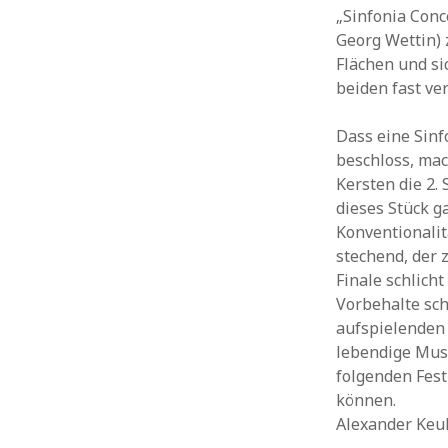
„Sinfonia Conce
Georg Wettin) 
Flächen und s
beiden fast v
Dass eine Sin
beschloss, mac
Kersten die 2.
dieses Stück g
Konventionalitä
stechend, der 
Finale schlich
Vorbehalte schn
aufspielenden
lebendige Musi
folgenden Fes
können.
Alexander Keu