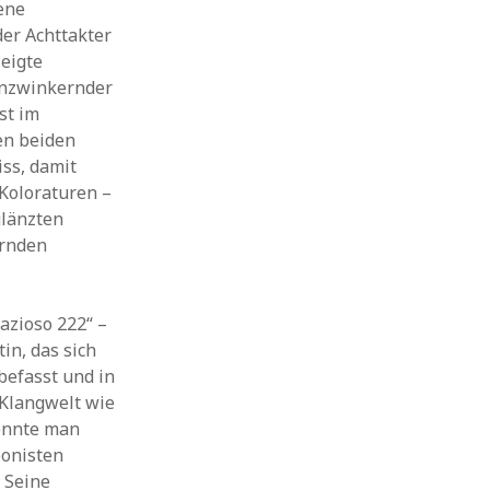
ene
er Achttakter
zeigte
genzwinkernder
st im
en beiden
ss, damit
Koloraturen –
glänzten
ernden
azioso 222“ –
in, das sich
befasst und in
Klangwelt wie
konnte man
ponisten
 Seine