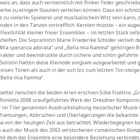
eis an, dass auch vermeintlich mit flinker Feder geschrieb
rke zu einigem Staunen verleiten können. Dass ein schnöd
 zu vielerlei Spielerei und musikalischem Witz sein kann, 
esden in den Tänzen vortrefflich. Kersten musste – ein au
Flexibilität kleiner freier Ensembles – im letzten Stück selb
helfen. Die Sopranistin Marie Friederike Schöder verlieh d
Mia speranza adorata“ und „Bella mia fiamma“ gehörigen Bi
rakter und beeindruckte durch sichere und schön geführte 
Solistin hatten diese Kleinode sorgsam ausgearbeitet und 
leisen Tönen als auch in der sich bis zum letzten Ton steig
Bella mia fiamma“.
ettet zwischen die beiden Arien erschien Silke Fraikins „Gr
nfonietta 2008 uraufgeführtes Werk der Dresdner Komponist
er im Titel genannten Ausdruckshaltung mozartscher Musik 
sfransungen, Abbrüchen und Überlagerungen die bekannte 
ma von der heutigen Zeit aus betrachtet. Wiederbegegnen 
e auch der Musik des 2002 verstorbenen rumänischen Kom
mit dem das Ensemble eine besondere Beziehung verbindet.