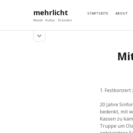
mehrlicht
STARTSEITE
ABOUT
Musik · Kultur · Dresden
Seitenleiste
Sidebar
öffnen
GESCHRIEBEN
DISKU
Mi
„Araspel“ – ein neues Album von Laura Farré
Hans H
Rozada
Gedenke
Wien Modern 38, eine Nachlese
Hans H
Eine ernste Gefahr
Jan
zu
M
Glasklar und konzis
akeuk
z
In anderen Sphären
Andrea
1. Festkonzert
20 Jahre Sinfo
bedenkt, mit w
Kassen zu käm
Truppe um Olaf