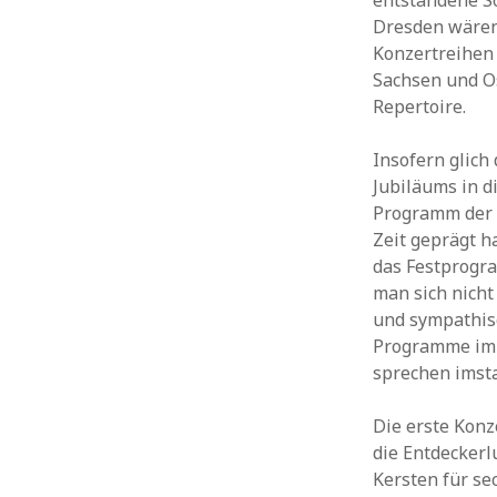
entstandene So
Dresden wären
Konzertreihen 
Sachsen und Os
Repertoire.
Insofern glich
Jubiläums in d
Programm der D
Zeit geprägt h
das Festprogra
man sich nicht
und sympathis
Programme imme
sprechen imsta
Die erste Kon
die Entdeckerl
Kersten für se