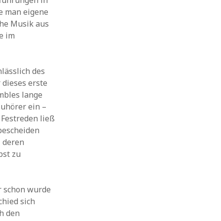
fführungen in
te man eigene
che Musik aus
e im
nlässlich des
 dieses erste
mbles lange
Zuhörer ein –
Festreden ließ
 bescheiden
, deren
bst zu
r schon wurde
chied sich
ch den