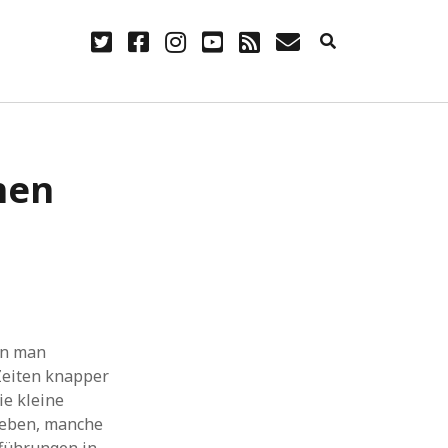
twitter
facebook
instagram
youtube
rss
E-
Mail
NÜTZLICH
nen
Anmelden
Eintrags-Feed
Kommentar-Feed
WordPress.org
nn man
Zeiten knapper
ie kleine
lieben, manche