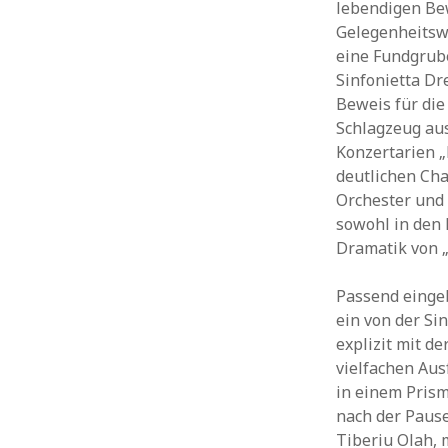
lebendigen Bew
Gelegenheitswe
eine Fundgrube
Sinfonietta Dr
Beweis für die 
Schlagzeug aus
Konzertarien „
deutlichen Cha
Orchester und 
sowohl in den 
Dramatik von „
Passend eingeb
ein von der Si
explizit mit d
vielfachen Au
in einem Pris
nach der Paus
Tiberiu Olah, 