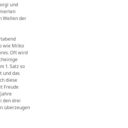
eorgi und
nierten
n Wellen der
rtabend
o wie Milko
res. Oft wird
cheinige
m 1. Satz so
rt und das
ch diese
it Freude
 Jahre
i den drei
en überzeugen