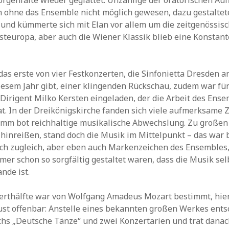
rgenfalte wieder geglättet. Unzählige der oratorischen Au
 ohne das Ensemble nicht möglich gewesen, dazu gestalte
und kümmerte sich mit Elan vor allem um die zeitgenössis
teuropa, aber auch die Wiener Klassik blieb eine Konstant
 das erste von vier Festkonzerten, die Sinfonietta Dresden a
iesem Jahr gibt, einer klingenden Rückschau, zudem war für
irigent Milko Kersten eingeladen, der die Arbeit des Ense
at. In der Dreikönigskirche fanden sich viele aufmerksame 
mm bot reichhaltige musikalische Abwechslung. Zu großen 
 hinreißen, stand doch die Musik im Mittelpunkt – das war
ch zugleich, aber eben auch Markenzeichen des Ensembles
r schon so sorgfältig gestaltet waren, dass die Musik sel
nde ist.
zerthälfte war von Wolfgang Amadeus Mozart bestimmt, hie
ust offenbar: Anstelle eines bekannten großen Werkes ents
chs „Deutsche Tänze“ und zwei Konzertarien und trat dana