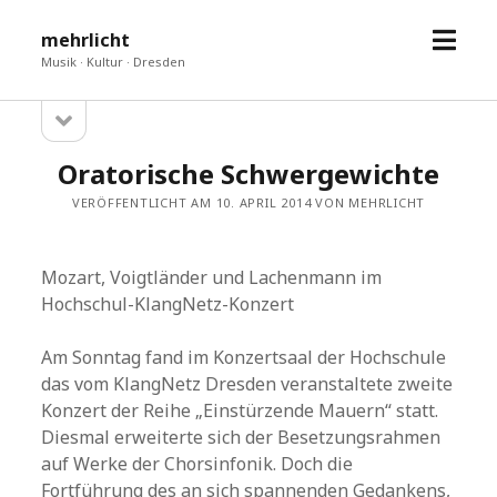
Menü
mehrlicht
öffne
Musik · Kultur · Dresden
Seitenleiste
Sidebar
öffnen
Oratorische Schwergewichte
VERÖFFENTLICHT AM 10. APRIL 2014 VON MEHRLICHT
Mozart, Voigtländer und Lachenmann im
Hochschul-KlangNetz-Konzert
Am Sonntag fand im Konzertsaal der Hochschule
das vom KlangNetz Dresden veranstaltete zweite
Konzert der Reihe „Einstürzende Mauern“ statt.
Diesmal erweiterte sich der Besetzungsrahmen
auf Werke der Chorsinfonik. Doch die
Fortführung des an sich spannenden Gedankens,