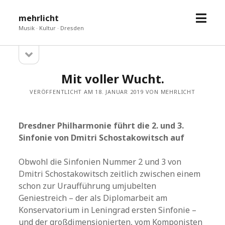
Menü
mehrlicht
öffne
Musik · Kultur · Dresden
Seitenleiste
Sidebar
öffnen
Mit voller Wucht.
VERÖFFENTLICHT AM 18. JANUAR 2019 VON MEHRLICHT
Dresdner Philharmonie führt die 2. und 3.
Sinfonie von Dmitri Schostakowitsch auf
Obwohl die Sinfonien Nummer 2 und 3 von
Dmitri Schostakowitsch zeitlich zwischen einem
schon zur Uraufführung umjubelten
Geniestreich – der als Diplomarbeit am
Konservatorium in Leningrad ersten Sinfonie –
und der großdimensionierten, vom Komponisten