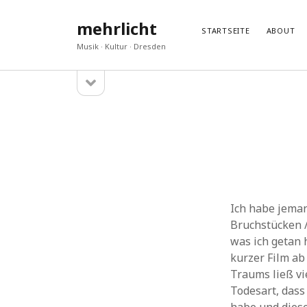
mehrlicht
STARTSEITE
ABOUT
Musik · Kultur · Dresden
Seitenleiste
Sidebar
öffnen
GESCHRIEBEN
DISKU
„Araspel“ – ein neues Album von Laura Farré
Hans H
Rozada
Gedenke
Wien Modern 38, eine Nachlese
Hans H
Eine ernste Gefahr
Jan
zu
M
Glasklar und konzis
akeuk
z
In anderen Sphären
Andrea
Ich habe jema
Bruchstücken /
was ich getan 
kurzer Film ab 
Traums ließ vi
Todesart, dass