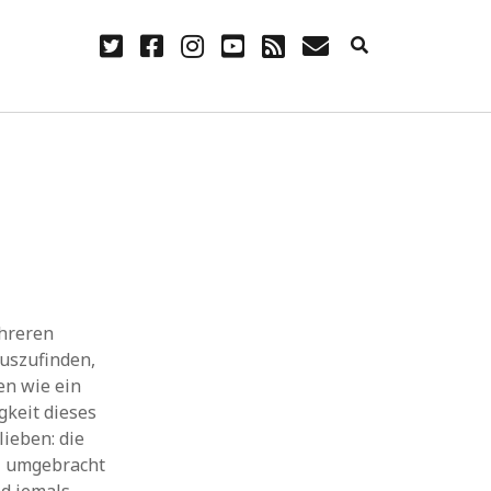
twitter
facebook
instagram
youtube
rss
E-
Mail
NÜTZLICH
Anmelden
Eintrags-Feed
Kommentar-Feed
WordPress.org
hreren
auszufinden,
en wie ein
gkeit dieses
ieben: die
 – umgebracht