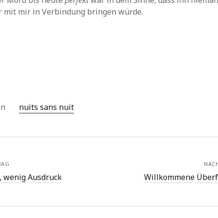
er Mord bis heute
perfekt
war in dem Sinne, dass ihn niema
 mit mir in Verbindung bringen würde.
 in
nuits sans nuit
RAG
NÄC
, wenig Ausdruck
Willkommene Überf