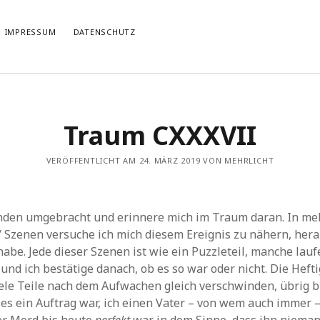
IMPRESSUM
DATENSCHUTZ
TIERT
THEMATISIERT
Traum CXXXVII
artmann
zu
Rostropowitsch
DEI FUNK WuK
(2)
n im Musikverein?
Dresden
(110)
artmann
zu
Alle Hände voll zu tun
VERÖFFENTLICHT AM 24. MÄRZ 2019 VON MEHRLICHT
Features
(89)
it scharf?
hörendenkenschreiben
(93)
u
Unablässiger Energieschub
Interviews
(9)
 Böhm
zu
Schonungslos.
nuits sans nuit
(122)
nden umgebracht und erinnere mich im Traum daran. In me
Rezensionen
(968)
 Szenen versuche ich mich diesem Ereignis zu nähern, her
Südtirol
(2)
habe. Jede dieser Szenen ist wie ein Puzzleteil, manche lauf
Unkategorisiert
(8)
und ich bestätige danach, ob es so war oder nicht. Die Hefti
Weblog
(711)
ele Teile nach dem Aufwachen gleich verschwinden, übrig bl
Wien
(45)
 es ein Auftrag war, ich einen Vater – von wem auch immer