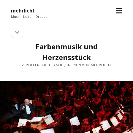
Menü
mehrlicht
öffne
Musik · Kultur · Dresden
Seitenleiste
Sidebar
öffnen
Farbenmusik und
Herzensstück
VERÖFFENTLICHT AM 8. JUNI 2019 VON MEHRLICHT