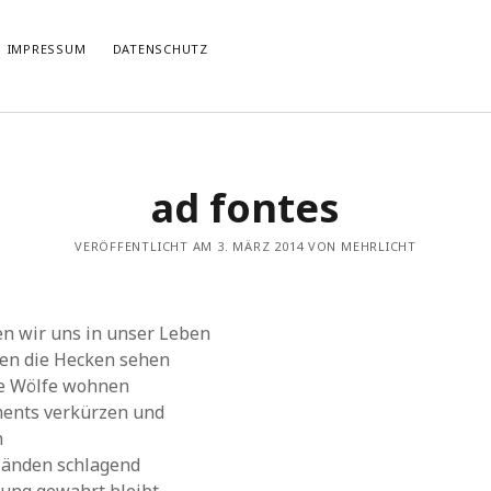
IMPRESSUM
DATENSCHUTZ
TIERT
THEMATISIERT
ad fontes
artmann
zu
Rostropowitsch
DEI FUNK WuK
(2)
n im Musikverein?
Dresden
(110)
artmann
zu
Alle Hände voll zu tun
VERÖFFENTLICHT AM 3. MÄRZ 2014 VON MEHRLICHT
Features
(89)
it scharf?
hörendenkenschreiben
(93)
u
Unablässiger Energieschub
Interviews
(9)
 Böhm
zu
Schonungslos.
nuits sans nuit
(122)
en wir uns in unser Leben
Rezensionen
(968)
ßen die Hecken sehen
Südtirol
(2)
ne Wölfe wohnen
Unkategorisiert
(8)
ments verkürzen und
Weblog
(711)
n
Wien
(45)
 Händen schlagend