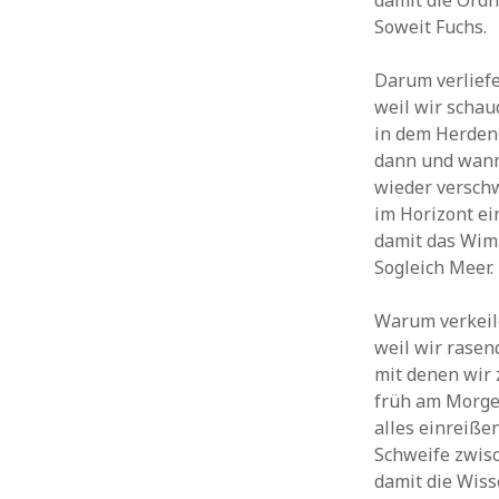
damit die Ordn
Soweit Fuchs.
Darum verlief
weil wir scha
in dem Herden
dann und wann 
wieder versch
im Horizont e
damit das Wim
Sogleich Meer.
Warum verkeil
weil wir rasen
mit denen wir 
früh am Morgen
alles einreiße
Schweife zwisc
damit die Wiss