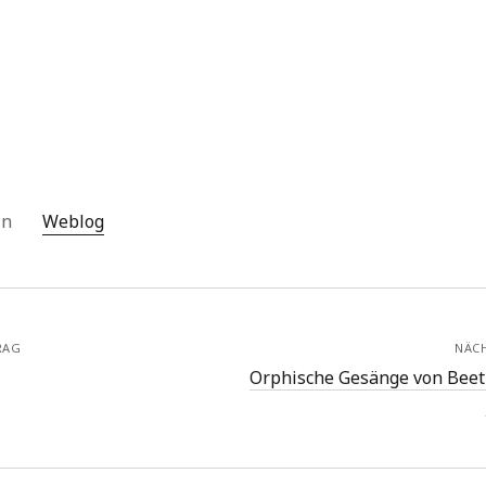
 in
Weblog
RAG
NÄC
Orphische Gesänge von Beet