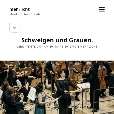
Menü
mehrlicht
öffne
Musik · Kultur · Dresden
Seitenleiste
Sidebar
öffnen
Schwelgen und Grauen.
VERÖFFENTLICHT AM 10. MÄRZ 2019 VON MEHRLICHT