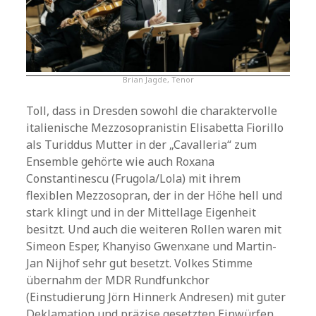
Brian Jagde, Tenor
Toll, dass in Dresden sowohl die charaktervolle
italienische Mezzosopranistin Elisabetta Fiorillo
als Turiddus Mutter in der „Cavalleria“ zum
Ensemble gehörte wie auch Roxana
Constantinescu (Frugola/Lola) mit ihrem
flexiblen Mezzosopran, der in der Höhe hell und
stark klingt und in der Mittellage Eigenheit
besitzt. Und auch die weiteren Rollen waren mit
Simeon Esper, Khanyiso Gwenxane und Martin-
Jan Nijhof sehr gut besetzt. Volkes Stimme
übernahm der MDR Rundfunkchor
(Einstudierung Jörn Hinnerk Andresen) mit guter
Deklamation und präzise gesetzten Einwürfen.