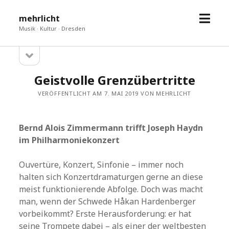
Menü
mehrlicht
öffne
Musik · Kultur · Dresden
Seitenleiste
Sidebar
öffnen
Geistvolle Grenzübertritte
VERÖFFENTLICHT AM 7. MAI 2019 VON MEHRLICHT
Bernd Alois Zimmermann trifft Joseph Haydn
im Philharmoniekonzert
Ouvertüre, Konzert, Sinfonie – immer noch
halten sich Konzertdramaturgen gerne an diese
meist funktionierende Abfolge. Doch was macht
man, wenn der Schwede Håkan Hardenberger
vorbeikommt? Erste Herausforderung: er hat
seine Trompete dabei – als einer der weltbesten