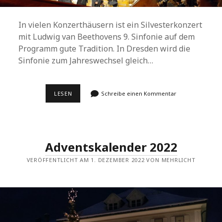
In vielen Konzerthäusern ist ein Silvesterkonzert
mit Ludwig van Beethovens 9. Sinfonie auf dem
Programm gute Tradition. In Dresden wird die
Sinfonie zum Jahreswechsel gleich…
FREUDE?
LESEN
Schreibe einen Kommentar
FREUDE!
BEETHOVENS
NEUNTE
IN
DRESDEN
UND
Adventskalender 2022
WIEN
VERÖFFENTLICHT AM 1. DEZEMBER 2022 VON MEHRLICHT