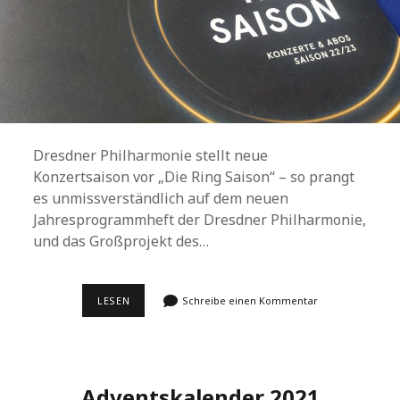
Dresdner Philharmonie stellt neue
Konzertsaison vor „Die Ring Saison“ – so prangt
es unmissverständlich auf dem neuen
Jahresprogrammheft der Dresdner Philharmonie,
und das Großprojekt des…
MIT
LESEN
Schreibe einen Kommentar
EINEM
KONZERTANTEN
„RING“
IN
DIE
ZUKUNFT
Adventskalender 2021