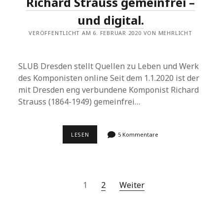
Richard Strauss gemeinfrei –
und digital.
VERÖFFENTLICHT AM 6. FEBRUAR 2020 VON MEHRLICHT
SLUB Dresden stellt Quellen zu Leben und Werk
des Komponisten online Seit dem 1.1.2020 ist der
mit Dresden eng verbundene Komponist Richard
Strauss (1864-1949) gemeinfrei…
RICHARD
LESEN
5 Kommentare
STRAUSS
GEMEINFREI
–
UND
DIGITAL.
Beitragsnavigation
1
2
Weiter