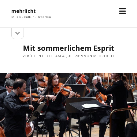
Menü
mehrlicht
öffne
Musik · Kultur · Dresden
Seitenleiste
Sidebar
öffnen
Mit sommerlichem Esprit
VERÖFFENTLICHT AM 4. JULI 2019 VON MEHRLICHT