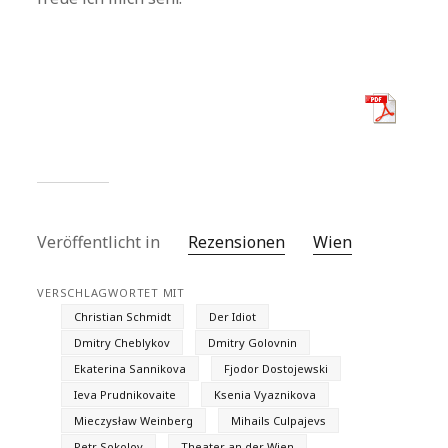
Veröffentlicht in
Rezensionen
Wien
VERSCHLAGWORTET MIT
Christian Schmidt
Der Idiot
Dmitry Cheblykov
Dmitry Golovnin
Ekaterina Sannikova
Fjodor Dostojewski
Ieva Prudnikovaite
Ksenia Vyaznikova
Mieczysław Weinberg
Mihails Culpajevs
Petr Sokolov
Theater an der Wien