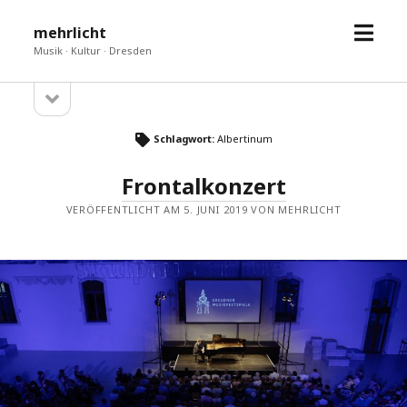
Menü
mehrlicht
öffne
Musik · Kultur · Dresden
Seitenleiste
Sidebar
öffnen
Schlagwort:
Albertinum
Frontalkonzert
VERÖFFENTLICHT AM 5. JUNI 2019 VON MEHRLICHT