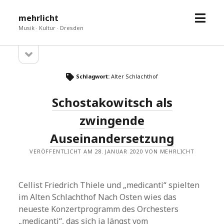
Menü
mehrlicht
öffne
Musik · Kultur · Dresden
Seitenleiste
Sidebar
öffnen
Schlagwort:
Alter Schlachthof
Schostakowitsch als
zwingende
Auseinandersetzung
VERÖFFENTLICHT AM 28. JANUAR 2020 VON MEHRLICHT
Cellist Friedrich Thiele und „medicanti“ spielten
im Alten Schlachthof Nach Osten wies das
neueste Konzertprogramm des Orchesters
„medicanti“, das sich ja längst vom