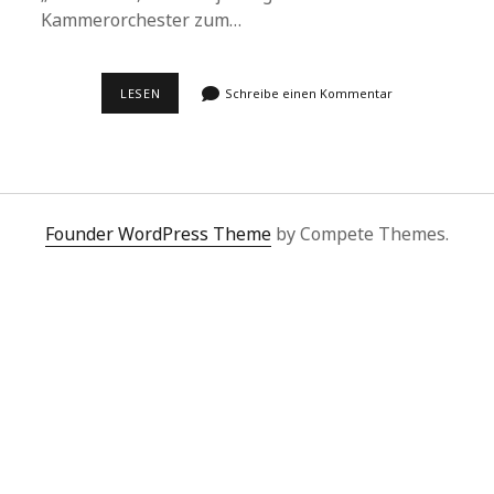
Kammerorchester zum…
SCHOSTAKOWITSCH
LESEN
Schreibe einen Kommentar
ALS
ZWINGENDE
AUSEINANDERSETZUNG
Founder WordPress Theme
by Compete Themes.