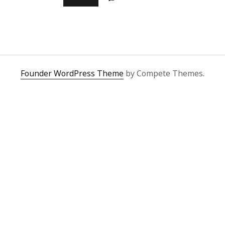
HÄNDE
VOLL
ZU
TUN
Founder WordPress Theme
by Compete Themes.