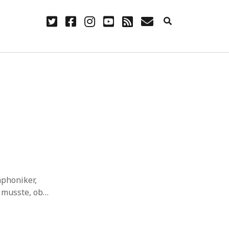
twitter
facebook
instagram
youtube
rss
E-
Mail
NÜTZLICH
Anmelden
Eintrags-Feed
Kommentar-Feed
WordPress.org
mphoniker,
n musste, ob…