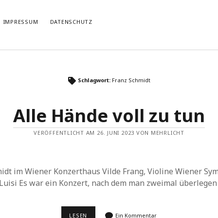
IMPRESSUM
DATENSCHUTZ
TIERT
THEMATISIERT
Schlagwort:
Franz Schmidt
artmann
zu
Rostropowitsch
DEI FUNK WuK
(2)
n im Musikverein?
Dresden
(110)
Alle Hände voll zu tun
artmann
zu
Alle Hände voll zu tun
Features
(89)
it scharf?
hörendenkenschreiben
(93)
u
Unablässiger Energieschub
VERÖFFENTLICHT AM 26. JUNI 2023 VON MEHRLICHT
Interviews
(9)
 Böhm
zu
Schonungslos.
nuits sans nuit
(122)
Rezensionen
(968)
Südtirol
(2)
idt im Wiener Konzerthaus Vilde Frang, Violine Wiener Sy
Unkategorisiert
(8)
 Luisi Es war ein Konzert, nach dem man zweimal überlege
Weblog
(711)
Wien
(45)
ALLE
LESEN
Ein Kommentar