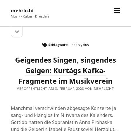
Menü
mehrlicht
öffne
Musik · Kultur · Dresden
Seitenleiste
Sidebar
öffnen
Schlagwort:
Liederzyklus
Geigendes Singen, singendes
Geigen: Kurtágs Kafka-
Fragmente im Musikverein
VERÖFFENTLICHT AM 3. FEBRUAR 2023 VON MEHRLICHT
Manchmal verschwinden abgesagte Konzerte ja
sang- und klanglos im Nirwana des Kalenders.
Gottlob hatten die Sopranistin Anna Prohaska
und die Geigerin Isabelle Faust soviel Herzblut…