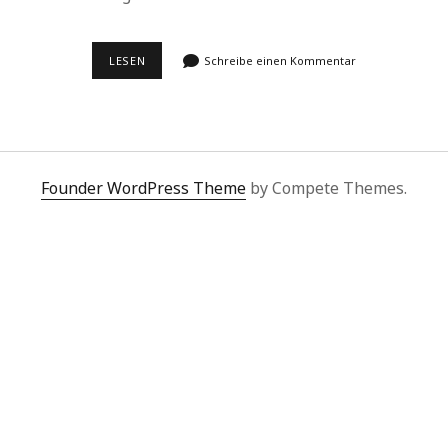
GEIGENDES
LESEN
Schreibe einen Kommentar
SINGEN,
SINGENDES
GEIGEN:
KURTÁGS
KAFKA-
FRAGMENTE
IM
MUSIKVEREIN
Founder WordPress Theme
by Compete Themes.