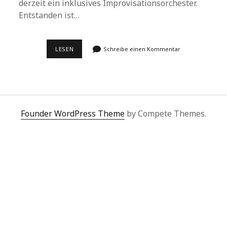
derzeit ein inklusives Improvisationsorchester.
Entstanden ist…
ANDERS
LESEN
Schreibe einen Kommentar
UND
GEMEINSAM
MUSIZIEREN
Founder WordPress Theme
by Compete Themes.