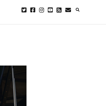
twitter
facebook
instagram
youtube
rss
E-
Mail
NÜTZLICH
Anmelden
Eintrags-Feed
Kommentar-Feed
WordPress.org