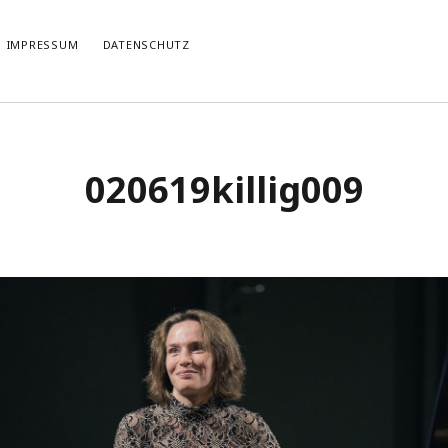
IMPRESSUM
DATENSCHUTZ
TIERT
THEMATISIERT
020619killig009
artmann
zu
Rostropowitsch
DEI FUNK WuK
(2)
n im Musikverein?
Dresden
(110)
artmann
zu
Alle Hände voll zu tun
Features
(89)
it scharf?
hörendenkenschreiben
(93)
u
Unablässiger Energieschub
Interviews
(9)
 Böhm
zu
Schonungslos.
nuits sans nuit
(122)
Rezensionen
(968)
Südtirol
(2)
Unkategorisiert
(8)
Weblog
(711)
Wien
(45)