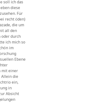
 soll ich das
 eben diese
nzusehen. Für
ei recht öden)
azade, die um
it all den
n oder durch
te ich mich so
schön im
forschung
isuellen Ebene
chter
 mit einer
 Allein die
chtrio ein,
tung in
zur Absicht
 gelungen