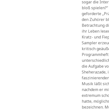
sogar die Inte
bloß spielen?
geforderte „Pr
den Zuhörer bl
Betrachtung di
ihr Leben lese
Kratz- und Fie
Sampler erzeug
kritisch geäuß
Programmheft 
unterschiedlic
die Aufgabe vo
Sheherazade, i
faszinierenden
Musik läßt sic
nachdem er mi
extremum schon
hatte, möglich
bezeichnen. Mu