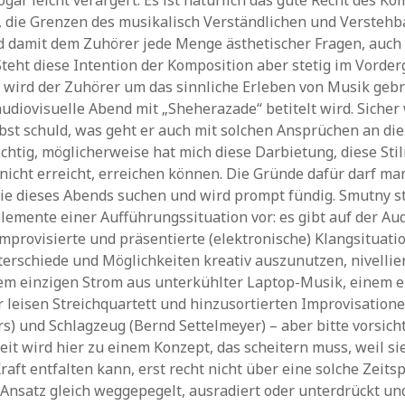
gar leicht verärgert. Es ist natürlich das gute Recht des K
 die Grenzen des musikalisch Verständlichen und Verstehb
d damit dem Zuhörer jede Menge ästhetischer Fragen, auch
Steht diese Intention der Komposition aber stetig im Vorde
 wird der Zuhörer um das sinnliche Erleben von Musik gebr
audiovisuelle Abend mit „Sheherazade“ betitelt wird. Sicher
bst schuld, was geht er auch mit solchen Ansprüchen an die
chtig, möglicherweise hat mich diese Darbietung, diese Stil
nicht erreicht, erreichen können. Die Gründe dafür darf ma
e dieses Abends suchen und wird prompt fündig. Smutny st
lemente einer Aufführungssituation vor: es gibt auf der A
mprovisierte und präsentierte (elektronische) Klangsituatio
erschiede und Möglichkeiten kreativ auszunutzen, nivellie
em einzigen Strom aus unterkühlter Laptop-Musik, einem e
leisen Streichquartett und hinzusortierten Improvisation
s) und Schlagzeug (Bernd Settelmeyer) – aber bitte vorsicht
eit wird hier zu einem Konzept, das scheitern muss, weil si
raft entfalten kann, erst recht nicht über eine solche Zeits
Ansatz gleich weggepegelt, ausradiert oder unterdrückt un