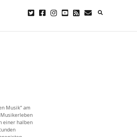
twitter
facebook
instagram
youtube
rss
E-
Mail
NÜTZLICH
Anmelden
Eintrags-Feed
Kommentar-Feed
WordPress.org
hen Musik“ am
e Musikerleben
h einer halben
Stunden