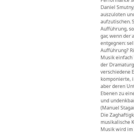
Performance so
Daniel Smutny,
auszuloten un
aufzutischen. 
Aufführung, so
gar, wenn der 
entgegnen: sel
Aufführung? Ri
Musik einfach 
der Dramaturgi
verschiedene E
komponierte, i
aber deren Unt
Ebenen zu ein
und undenkbar 
(Manuel Stagar
Die Zaghaftigk
musikalische K
Musik wird im 