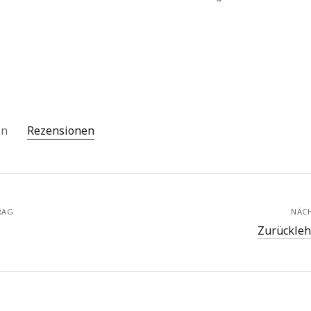
 in
Rezensionen
RAG
NÄC
Zurückleh