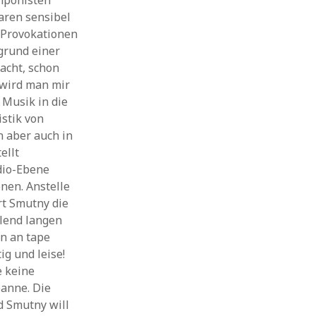
omponisten
aren sensibel
 Provokationen
rgrund einer
acht, schon
 wird man mir
 Musik in die
istik von
n aber auch in
ellt
udio-Ebene
nen. Anstelle
rt Smutny die
lend langen
en an tape
ig und leise!
e keine
panne. Die
d Smutny will