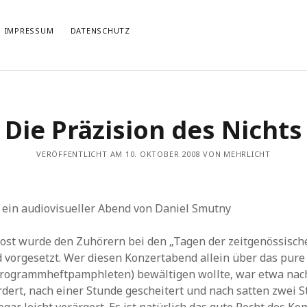
IMPRESSUM
DATENSCHUTZ
TIERT
THEMATISIERT
Die Präzision des Nichts
artmann
zu
Rostropowitsch
DEI FUNK WuK
(2)
n im Musikverein?
Dresden
(110)
artmann
zu
Alle Hände voll zu tun
VERÖFFENTLICHT AM 10. OKTOBER 2008 VON MEHRLICHT
Features
(89)
it scharf?
hörendenkenschreiben
(93)
u
Unablässiger Energieschub
Interviews
(9)
 Böhm
zu
Schonungslos.
nuits sans nuit
(122)
 ein audiovisueller Abend von Daniel Smutny
Rezensionen
(968)
Südtirol
(2)
Kost wurde den Zuhörern bei den „Tagen der zeitgenössisc
Unkategorisiert
(8)
 vorgesetzt. Wer diesen Konzertabend allein über das pur
Weblog
(711)
 Programmheftpamphleten) bewältigen wollte, war etwa nac
Wien
(45)
dert, nach einer Stunde gescheitert und nach satten zwei 