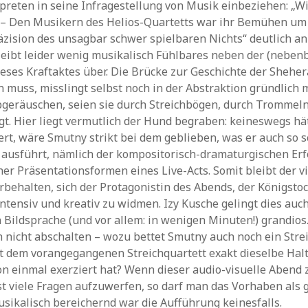
rpreten in seine Infragestellung von Musik einbeziehen: „Wie
“ – Den Musikern des Helios-Quartetts war ihr Bemühen um
äzision des unsagbar schwer spielbaren Nichts“ deutlich a
eibt leider wenig musikalisch Fühlbares neben der (nebenb
eses Kraftaktes über. Die Brücke zur Geschichte der Sheher
n muss, misslingt selbst noch in der Abstraktion gründlich m
pgeräuschen, seien sie durch Streichbögen, durch Trommel
t. Hier liegt vermutlich der Hund begraben: keineswegs hät
ert, wäre Smutny strikt bei dem geblieben, was er auch so 
ausführt, nämlich der kompositorisch-dramaturgischen Er
her Präsentationsformen eines Live-Acts. Somit bleibt der v
rbehalten, sich der Protagonistin des Abends, der Königsto
ntensiv und kreativ zu widmen. Izy Kusche gelingt dies auch
 Bildsprache (und vor allem: in wenigen Minuten!) grandios.
h nicht abschalten – wozu bettet Smutny auch noch ein Strei
t dem vorangegangenen Streichquartett exakt dieselbe Hal
 einmal exerziert hat? Wenn dieser audio-visuelle Abend 
st viele Fragen aufzuwerfen, so darf man das Vorhaben als
sikalisch bereichernd war die Aufführung keinesfalls.