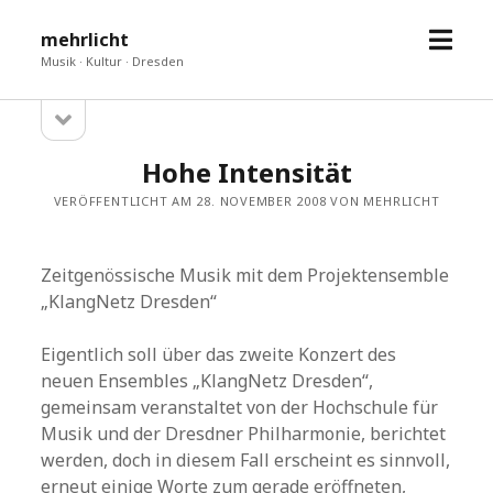
Menü
mehrlicht
öffne
Musik · Kultur · Dresden
Seitenleiste
Sidebar
öffnen
Hohe Intensität
VERÖFFENTLICHT AM 28. NOVEMBER 2008 VON MEHRLICHT
Zeitgenössische Musik mit dem Projektensemble
„KlangNetz Dresden“
Eigentlich soll über das zweite Konzert des
neuen Ensembles „KlangNetz Dresden“,
gemeinsam veranstaltet von der Hochschule für
Musik und der Dresdner Philharmonie, berichtet
werden, doch in diesem Fall erscheint es sinnvoll,
erneut einige Worte zum gerade eröffneten,