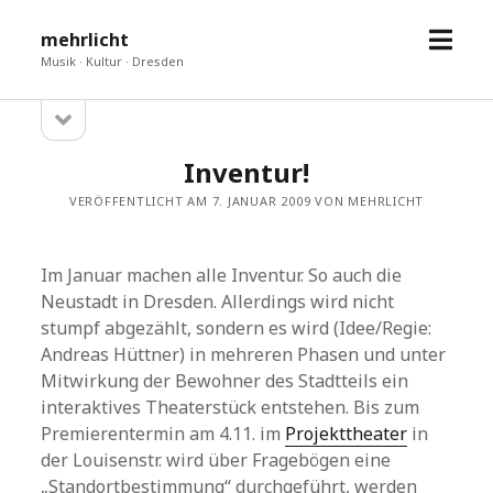
Menü
mehrlicht
öffne
Musik · Kultur · Dresden
Seitenleiste
Sidebar
öffnen
Inventur!
VERÖFFENTLICHT AM 7. JANUAR 2009 VON MEHRLICHT
Im Januar machen alle Inventur. So auch die
Neustadt in Dresden. Allerdings wird nicht
stumpf abgezählt, sondern es wird (Idee/Regie:
Andreas Hüttner) in mehreren Phasen und unter
Mitwirkung der Bewohner des Stadtteils ein
interaktives Theaterstück entstehen. Bis zum
Premierentermin am 4.11. im
Projekttheater
in
der Louisenstr. wird über Fragebögen eine
„Standortbestimmung“ durchgeführt, werden