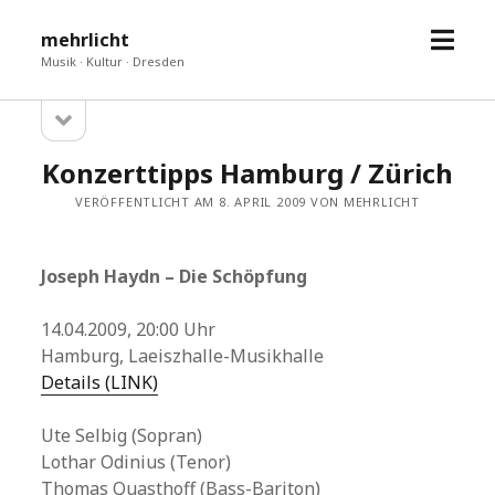
Menü
mehrlicht
öffne
Musik · Kultur · Dresden
Seitenleiste
Sidebar
öffnen
Konzerttipps Hamburg / Zürich
VERÖFFENTLICHT AM 8. APRIL 2009 VON MEHRLICHT
Joseph Haydn – Die Schöpfung
14.04.2009, 20:00 Uhr
Hamburg, Laeiszhalle-Musikhalle
Details (LINK)
Ute Selbig (Sopran)
Lothar Odinius (Tenor)
Thomas Quasthoff (Bass-Bariton)