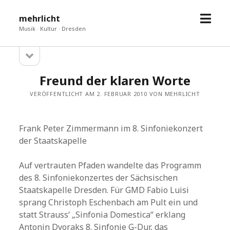
Menü
mehrlicht
öffne
Musik · Kultur · Dresden
Seitenleiste
Sidebar
öffnen
Freund der klaren Worte
VERÖFFENTLICHT AM 2. FEBRUAR 2010 VON MEHRLICHT
Frank Peter Zimmermann im 8. Sinfoniekonzert
der Staatskapelle
Auf vertrauten Pfaden wandelte das Programm
des 8. Sinfoniekonzertes der Sächsischen
Staatskapelle Dresden. Für GMD Fabio Luisi
sprang Christoph Eschenbach am Pult ein und
statt Strauss‘ „Sinfonia Domestica“ erklang
Antonin Dvoraks 8. Sinfonie G-Dur, das