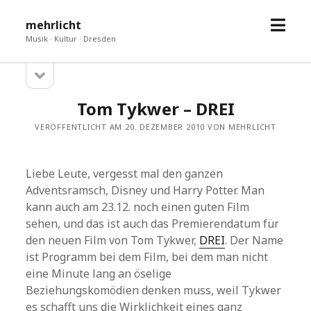
Menü
mehrlicht
öffne
Musik · Kultur · Dresden
Seitenleiste
Sidebar
öffnen
Tom Tykwer – DREI
VERÖFFENTLICHT AM 20. DEZEMBER 2010 VON MEHRLICHT
Liebe Leute, vergesst mal den ganzen
Adventsramsch, Disney und Harry Potter. Man
kann auch am 23.12. noch einen guten Film
sehen, und das ist auch das Premierendatum für
den neuen Film von Tom Tykwer,
DREI
. Der Name
ist Programm bei dem Film, bei dem man nicht
eine Minute lang an öselige
Beziehungskomödien denken muss, weil Tykwer
es schafft uns die Wirklichkeit eines ganz