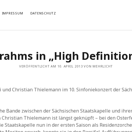
IMPRESSUM
DATENSCHUTZ
TIERT
THEMATISIERT
rahms in „High Definitio
artmann
zu
Rostropowitsch
DEI FUNK WuK
(2)
n im Musikverein?
Dresden
(110)
artmann
zu
Alle Hände voll zu tun
VERÖFFENTLICHT AM 10. APRIL 2013 VON MEHRLICHT
Features
(89)
it scharf?
hörendenkenschreiben
(93)
u
Unablässiger Energieschub
Interviews
(9)
 Böhm
zu
Schonungslos.
nuits sans nuit
(122)
li und Christian Thielemann im 10. Sinfoniekonzert der Säc
Rezensionen
(968)
Südtirol
(2)
Unkategorisiert
(8)
che Bande zwischen der Sächsischen Staatskapelle und ihr
Weblog
(711)
 Christian Thielemann ist längst geknüpft – bei den Osterf
Wien
(45)
ie Staatskapelle nun in der ersten Saison als Residenzorche