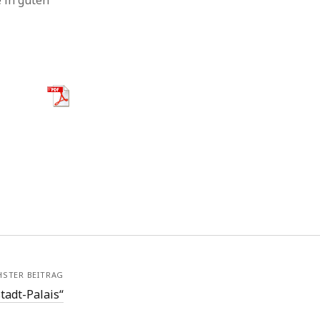
 in guten
HSTER BEITRAG
tadt-Palais“