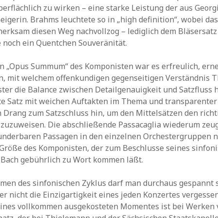
oberflächlich zu wirken – eine starke Leistung der aus Georg
gerin. Brahms leuchtete so in „high definition“, wobei da
erksam diesen Weg nachvollzog – lediglich dem Bläsersatz
te noch ein Quentchen Souveränität.
en „Opus Summum“ des Komponisten war es erfreulich, ern
 mit welchem offenkundigen gegenseitigen Verständnis 
ter die Balance zwischen Detailgenauigkeit und Satzfluss h
ste Satz mit weichen Auftakten im Thema und transparente
Drang zum Satzschluss hin, um den Mittelsätzen den richt
zuzuweisen. Die abschließende Passacaglia wiederum zeug
underbaren Passagen in den einzelnen Orchestergruppen n
n Größe des Komponisten, der zum Beschlusse seines sinfo
 Bach gebührlich zu Wort kommen läßt.
hmen des sinfonischen Zyklus darf man durchaus gespannt 
er nicht die Einzigartigkeit eines jeden Konzertes vergessen
eines vollkommen ausgekosteten Momentes ist bei Werken 