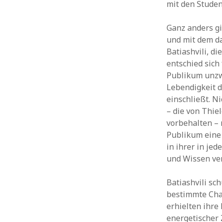
mit den Studen
Ganz anders gi
und mit dem da
Batiashvili, d
entschied sich
Publikum unzwe
Lebendigkeit d
einschließt. N
– die von Thie
vorbehalten – 
Publikum eine 
in ihrer in je
und Wissen ve
Batiashvili sc
bestimmte Char
erhielten ihr
energetischer 