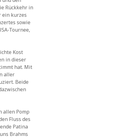
n und den
ie Rückkehr in
 ein kurzes
nzertes sowie
 USA-Tournee,
ichte Kost
n in dieser
immt hat. Mit
n aller
uziert. Beide
 dazwischen
h allen Pomp
den Fluss des
ßende Patina
t uns Brahms