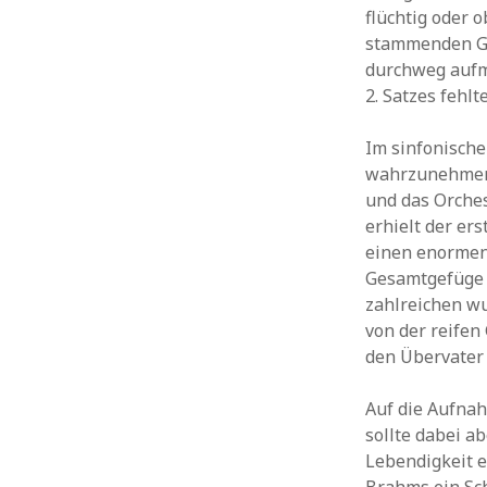
flüchtig oder 
stammenden Gei
durchweg aufm
2. Satzes fehl
Im sinfonisch
wahrzunehmen,
und das Orches
erhielt der er
einen enormen 
Gesamtgefüge 
zahlreichen w
von der reife
den Übervater
Auf die Aufna
sollte dabei ab
Lebendigkeit 