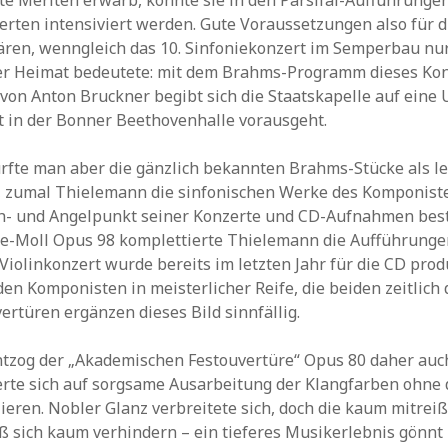
te Meriten erwarb, konnte sie in den Parsifal-Aufführunge
rten intensiviert werden. Gute Voraussetzungen also für d
ren, wenngleich das 10. Sinfoniekonzert im Semperbau nur
der Heimat bedeutete: mit dem Brahms-Programm dieses Ko
e von Anton Bruckner begibt sich die Staatskapelle auf eine
t in der Bonner Beethovenhalle vorausgeht.
fte man aber die gänzlich bekannten Brahms-Stücke als le
, zumal Thielemann die sinfonischen Werke des Komponiste
eh- und Angelpunkt seiner Konzerte und CD-Aufnahmen best
e e-Moll Opus 98 komplettierte Thielemann die Aufführunge
 Violinkonzert wurde bereits im letzten Jahr für die CD prod
en Komponisten in meisterlicher Reife, die beiden zeitlich
rtüren ergänzen dieses Bild sinnfällig.
tzog der „Akademischen Festouvertüre“ Opus 80 daher auc
rte sich auf sorgsame Ausarbeitung der Klangfarben ohne 
lieren. Nobler Glanz verbreitete sich, doch die kaum mitrei
ß sich kaum verhindern – ein tieferes Musikerlebnis gönn