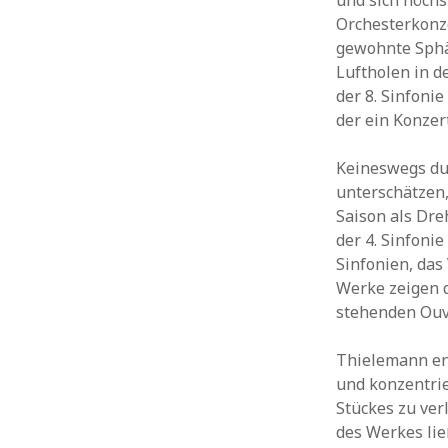
und sich höchs
Orchesterkonze
gewohnte Sphä
Luftholen in 
der 8. Sinfoni
der ein Konzer
Keineswegs dur
unterschätzen
Saison als Dr
der 4. Sinfoni
Sinfonien, das
Werke zeigen d
stehenden Ouve
Thielemann en
und konzentrie
Stückes zu ver
des Werkes lie