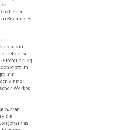
ien
s Orchester
 zu Beginn des
eut
Thielemann
erstellen. So
r Durchführung
igen Platz im
te mit
och einmal
nischen Werkes
sein, man
 – die
von Johannes