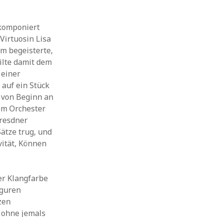
 komponiert
Virtuosin Lisa
um begeisterte,
ilte damit dem
 einer
 auf ein Stück
 von Beginn an
em Orchester
Dresdner
ätze trug, und
vität, Können
er Klangfarbe
iguren
zen
, ohne jemals