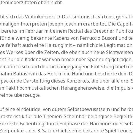
tenliederzitaten eben nicht.
bt sich das Violinkonzert D-Dur: sinfonisch, virtuos, genial
maligen Interpreten Joseph Joachim erarbeitet. Die Capell-
ie bereits im Februar mit einem Recital das Dresdner Publik
 für die wenig bekannte Kadenz von Ferruccio Busoni und te
ifelhaft auch eine Haltung mit – nämlich die Legitimation
es Werkes über die Zeiten, die eben auch neue Sichtweisen
icht nur die Kadenz war von brodelnder Spannung getragen:
lemann frisch und deutlich angegangene Einleitung blieb d
nahm Batiashvili das Heft in die Hand und bescherte dem 
packende Darstellung dieses Konzertes, die über alle drei S
dem Takt hochmusikalischen Herangehensweise, die Impulsi
reinte überzeugte.
huf eine eindeutige, von gutem Selbstbewusstsein und herb
akteristik für alle Themen. Scheinbar belanglose Begleitf
e korrekte Bedeutung durch Emphase der Harmonik oder Set
Zielpunkte – der 3. Satz erhielt seine bekannte Spielfreude