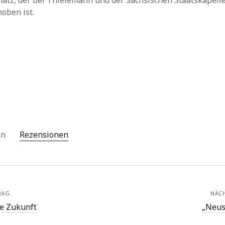
atz, der bei Thielemann und der Sächsischen Staatskapelle
oben ist.
 in
Rezensionen
RAG
NÄC
ie Zukunft
„Neus