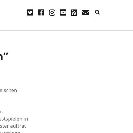
twitter
facebook
instagram
youtube
rss
E-
Mail
NÜTZLICH
n“
Anmelden
Eintrags-Feed
Kommentar-Feed
WordPress.org
hsischen
em
estspielen in
ster auftrat