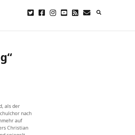
twitter
facebook
instagram
youtube
rss
E-
Mail
NÜTZLICH
g“
Anmelden
Eintrags-Feed
Kommentar-Feed
WordPress.org
, als der
schulchor nach
unmehr auf
rs Christian