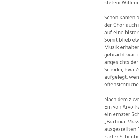
stetem Willem 
Schön kamen da
der Chor auch 
auf eine histo
Somit blieb et
Musik erhalte
gebracht war 
angesichts der
Schöder, Ewa Z
aufgelegt, we
offensichtlich
Nach dem zuve
Ein von Arvo P
ein ernster Sc
„Berliner Mess
ausgestellten 
zarter Schönhe