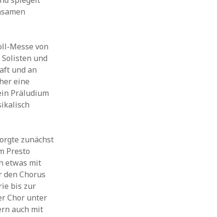
nd spiegelt
insamen
oll-Messe von
Solisten und
haft und an
aher eine
ein Präludium
ikalisch
orgte zunächst
m Presto
ch etwas mit
r den Chorus
ie bis zur
er Chor unter
ern auch mit