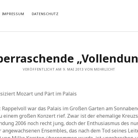
IMPRESSUM
DATENSCHUTZ
TIERT
THEMATISIERT
berraschende „Vollendun
artmann
zu
Rostropowitsch
DEI FUNK WuK
(2)
n im Musikverein?
Dresden
(110)
artmann
zu
Alle Hände voll zu tun
VERÖFFENTLICHT AM 9. MAI 2013 VON MEHRLICHT
Features
(89)
it scharf?
hörendenkenschreiben
(93)
u
Unablässiger Energieschub
Interviews
(9)
 Böhm
zu
Schonungslos.
nuits sans nuit
(122)
iziert Mozart und Pärt im Palais
Rezensionen
(968)
Südtirol
(2)
 Rappelvoll war das Palais im Großen Garten am Sonnabend
Unkategorisiert
(8)
u einem großen Konzert rief. Zwar ist der ehemalige Kreuz
Weblog
(711)
ndung 2006 noch recht jung, doch der Enthusiasmus des n
Wien
(45)
r angewachsenen Ensembles, das nach dem Tod seines Leite