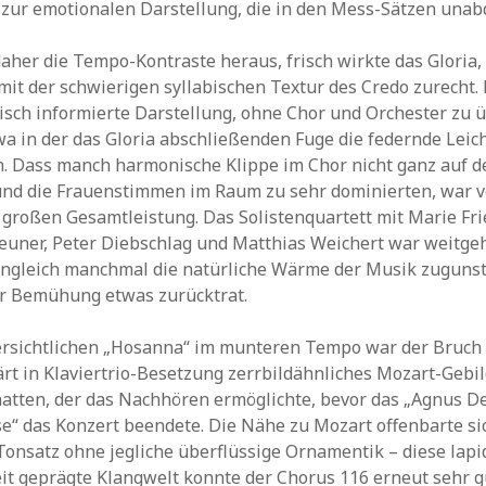
zur emotionalen Darstellung, die in den Mess-Sätzen unabd
her die Tempo-Kontraste heraus, frisch wirkte das Gloria,
mit der schwierigen syllabischen Textur des Credo zurecht. 
risch informierte Darstellung, ohne Chor und Orchester zu 
wa in der das Gloria abschließenden Fuge die federnde Leich
n. Dass manch harmonische Klippe im Chor nicht ganz auf 
und die Frauenstimmen im Raum zu sehr dominierten, war 
 großen Gesamtleistung. Das Solistenquartett mit Marie Fri
euner, Peter Diebschlag und Matthias Weichert war weitge
nngleich manchmal die natürliche Wärme der Musik zuguns
er Bemühung etwas zurücktrat.
rsichtlichen „Hosanna“ im munteren Tempo war der Bruch 
ärt in Klaviertrio-Besetzung zerrbildähnliches Mozart-Gebi
hatten, der das Nachhören ermöglichte, bevor das „Agnus De
e“ das Konzert beendete. Die Nähe zu Mozart offenbarte si
Tonsatz ohne jegliche überflüssige Ornamentik – diese lapi
it geprägte Klangwelt konnte der Chorus 116 erneut sehr g