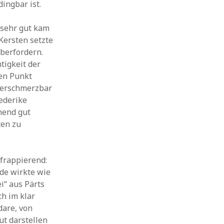
ingbar ist.
 sehr gut kam
Kersten setzte
überfordern.
tigkeit der
den Punkt
verschmerzbar
ederike
hend gut
ten zu
frappierend:
lde wirkte wie
i“ aus Pärts
ch im klar
dare, von
ut darstellen