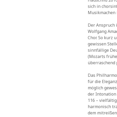
Hauschild 201
sich in chorsi
Musikmachen i
Der Anspruch i
Wolfgang Amad
Chor. So kurz 
gewissen Stell
sinnfällige De
(Mozarts frühe
überraschend p
Das Philharmo
für die Elegan
möglich gewese
der Intonation
116 – vielfält
harmonisch tr
dem mitreißen