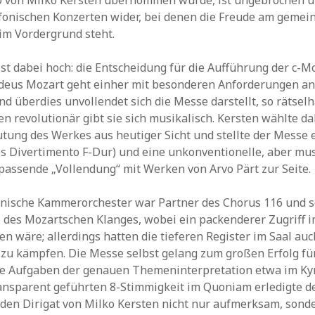
0 von Milko Kersten übernommen wurde, ist ungebrochen u
nfonischen Konzerten wider, bei denen die Freude am geme
m Vordergrund steht.
st dabei hoch: die Entscheidung für die Aufführung der c-M
eus Mozart geht einher mit besonderen Anforderungen an 
und überdies unvollendet sich die Messe darstellt, so rätsel
en revolutionär gibt sie sich musikalisch. Kersten wählte d
utung des Werkes aus heutiger Sicht und stellte der Messe 
s Divertimento F-Dur) und eine unkonventionelle, aber mus
assende „Vollendung“ mit Werken von Arvo Pärt zur Seite.
nische Kammerorchester war Partner des Chorus 116 und s
z des Mozartschen Klanges, wobei ein packenderer Zugriff i
n wäre; allerdings hatten die tieferen Register im Saal au
 zu kämpfen. Die Messe selbst gelang zum großen Erfolg fü
ige Aufgaben der genauen Themeninterpretation etwa im Kyr
ansparent geführten 8-Stimmigkeit im Quoniam erledigte d
den Dirigat von Milko Kersten nicht nur aufmerksam, sond