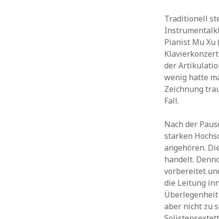
Traditionell s
Instrumentalkl
Pianist Mu Xu 
Klavierkonzert
der Artikulati
wenig hatte m
Zeichnung trau
Fall.
Nach der Paus
starken Hochsc
angehören. Die
handelt. Denno
vorbereitet un
die Leitung in
Überlegenheit 
aber nicht zu 
Solistensextet