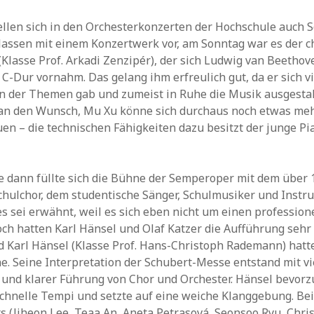
tellen sich in den Orchesterkonzerten der Hochschule auch S
assen mit einem Konzertwerk vor, am Sonntag war es der c
(Klasse Prof. Arkadi Zenzipér), der sich Ludwig van Beethov
 C-Dur vornahm. Das gelang ihm erfreulich gut, da er sich v
on der Themen gab und zumeist in Ruhe die Musik ausgestal
an den Wunsch, Mu Xu könne sich durchaus noch etwas meh
en – die technischen Fähigkeiten dazu besitzt der junge Pi
e dann füllte sich die Bühne der Semperoper mit dem über
hulchor, dem studentische Sänger, Schulmusiker und Instr
s sei erwähnt, weil es sich eben nicht um einen profession
ch hatten Karl Hänsel und Olaf Katzer die Aufführung sehr
d Karl Hänsel (Klasse Prof. Hans-Christoph Rademann) hat
ne. Seine Interpretation der Schubert-Messe entstand mit vi
und klarer Führung von Chor und Orchester. Hänsel bevorzu
schnelle Tempi und setzte auf eine weiche Klanggebung. Bei
ts (Jiheon Lee, Teaa An, Aneta Petrasová, Seonsoo Ryu, Chr