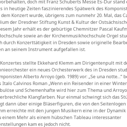
vorbehalten, doch mit Franz Schuberts Messe Es-Dur stand 
is in heutige Zeiten faszinierendes Spätwerk des Komponis
 dem Konzert wurde, übrigens zum nunmehr 20. Mal, das C
ium der Dresdner Stiftung Kunst & Kultur der Ostsächsisc
diesem Jahr erhält es der gebürtige Chemnitzer Pascal Kauf
Hochschule sowie an der Kirchenmusikhochschule Orgel stu
 durch Konzerttätigkeit in Dresden sowie originelle Bear
n an seinem Instrument aufgefallen ist.
 Konzertes stellte Ekkehard Klemm am Dirigentenpult mit 
onieorchester ein neues Orchesterwerk des in Dresden stu
ponisten Alberto Arroyo (geb. 1989) vor: „Se una notte…“ b
s Italo Calvinos Roman „Wenn ein Reisender in einer Winter
bulöse und Schemenhafte wird hier zum Thema und Arroyo 
zerbrechliche Klangfarben. Nur einmal schwingt sich das St
egt dann über einige Bläserfiguren, die von den Seitenlogen
mm erreichte mit den jungen Musikern eine in der Dynamik
zu einem Mehr als einem hübschen Tableau interessanter
stellungen kam es jedoch nicht.