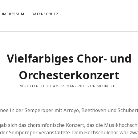
IMPRESSUM
DATENSCHUTZ
TIERT
THEMATISIERT
Vielfarbiges Chor- und
artmann
zu
Rostropowitsch
DEI FUNK WuK
(2)
n im Musikverein?
Dresden
(110)
artmann
zu
Alle Hände voll zu tun
Orchesterkonzert
Features
(89)
it scharf?
hörendenkenschreiben
(93)
u
Unablässiger Energieschub
Interviews
(9)
VERÖFFENTLICHT AM 22. MÄRZ 2016 VON MEHRLICHT
 Böhm
zu
Schonungslos.
nuits sans nuit
(122)
Rezensionen
(968)
Südtirol
(2)
nee in der Semperoper mit Arroyo, Beethoven und Schuber
Unkategorisiert
(8)
Weblog
(711)
gab sich das chorsinfonische Konzert, das die Musikhochsc
Wien
(45)
 der Semperoper veranstaltete. Dem Hochschulchor war zwa