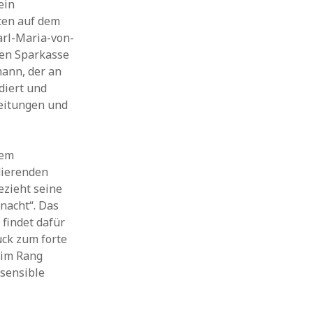
ein
ten auf dem
arl-Maria-von-
hen Sparkasse
mann, der an
diert und
beitungen und
dem
dierenden
ezieht seine
nacht“. Das
findet dafür
ück zum forte
 im Rang
 sensible