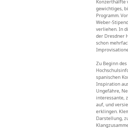
Konzerthälfte 
gewichtiges, b
Programm. Vor
Weber-Stipend
verliehen. In 
der Dresdner 
schon mehrfach
Improvisatione
Zu Beginn des
Hochschulsinf
spanischen Kom
Inspiration au
Ungefähre, Ne
interessante, 
auf, und versi
erklingen. Kle
Darstellung, 
Klangzusammen