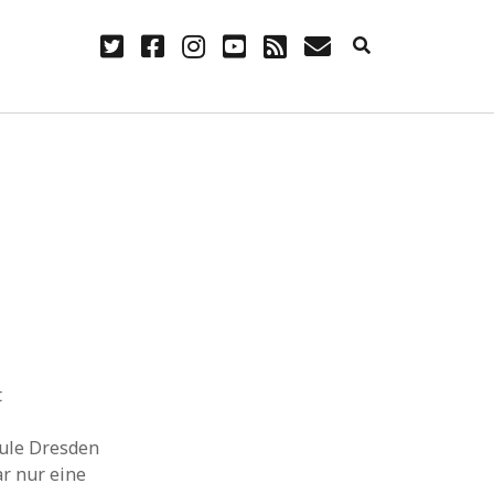
twitter
facebook
instagram
youtube
rss
E-
Mail
NÜTZLICH
Anmelden
Eintrags-Feed
Kommentar-Feed
WordPress.org
t
hule Dresden
r nur eine