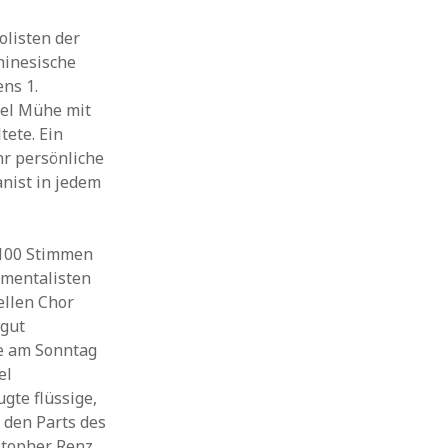
olisten der
hinesische
ens 1.
iel Mühe mit
tete. Ein
r persönliche
anist in jedem
 100 Stimmen
umentalisten
ellen Chor
 gut
te am Sonntag
el
gte flüssige,
 den Parts des
istopher Renz