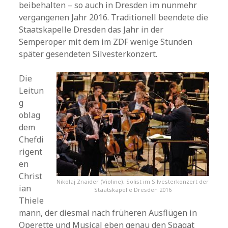
beibehalten – so auch in Dresden im nunmehr
vergangenen Jahr 2016. Traditionell beendete die
Staatskapelle Dresden das Jahr in der
Semperoper mit dem im ZDF wenige Stunden
später gesendeten Silvesterkonzert.
Die
Leitun
g
oblag
dem
Chefdi
rigent
en
Christ
Nikolaj Znaider (Violine), Solist im Silvesterkonzert der
ian
Staatskapelle Dresden 2016
Thiele
mann, der diesmal nach früheren Ausflügen in
Operette und Musical eben genau den Spagat