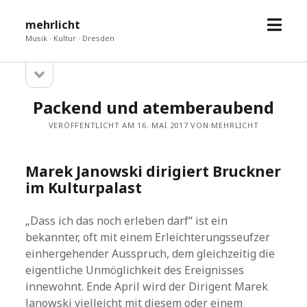
Menü
mehrlicht
öffne
Musik · Kultur · Dresden
Seitenleiste
Sidebar
öffnen
Packend und atemberaubend
VERÖFFENTLICHT AM 16. MAI 2017 VON MEHRLICHT
Marek Janowski dirigiert Bruckner
im Kulturpalast
„Dass ich das noch erleben darf“ ist ein
bekannter, oft mit einem Erleichterungsseufzer
einhergehender Ausspruch, dem gleichzeitig die
eigentliche Unmöglichkeit des Ereignisses
innewohnt. Ende April wird der Dirigent Marek
Janowski vielleicht mit diesem oder einem