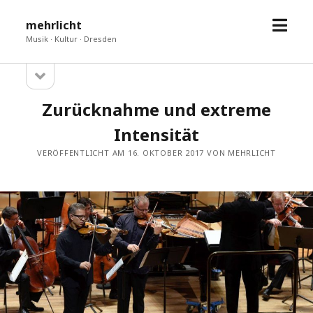
Menü
mehrlicht
öffne
Musik · Kultur · Dresden
Seitenleiste
Sidebar
öffnen
Zurücknahme und extreme
Intensität
VERÖFFENTLICHT AM 16. OKTOBER 2017 VON MEHRLICHT