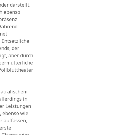
er darstellt,
ch ebenso
präsenz
Während
dnet
 Entsetzliche
ends, der
gt, aber durch
bermütterliche
Vollbluttheater
eatralischem
llerdings in
er Leistungen
, ebenso wie
r auffassen,
erste