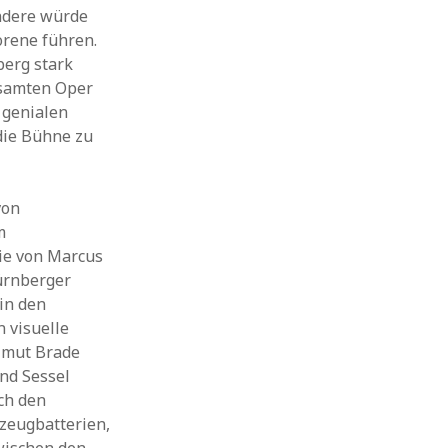
ndere würde
orene führen.
berg stark
esamten Oper
 genialen
die Bühne zu
von
m
wie von Marcus
ürnberger
in den
 visuelle
lmut Brade
und Sessel
ch den
zeugbatterien,