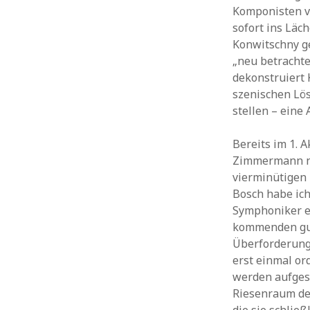
Komponisten v
sofort ins Läc
Konwitschny ge
„neu betrachte
dekonstruiert 
szenischen Lös
stellen – eine
Bereits im 1. 
Zimmermann ni
vierminütigen 
Bosch habe ic
Symphoniker ei
kommenden gut
Überforderung
erst einmal or
werden aufgest
Riesenraum der