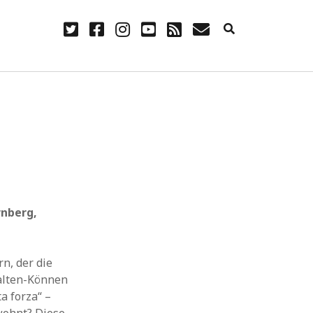
twitter
facebook
instagram
youtube
rss
E-
Mail
NÜTZLICH
Anmelden
Eintrags-Feed
Kommentar-Feed
WordPress.org
rnberg,
n, der die
alten-Können
a forza“ –