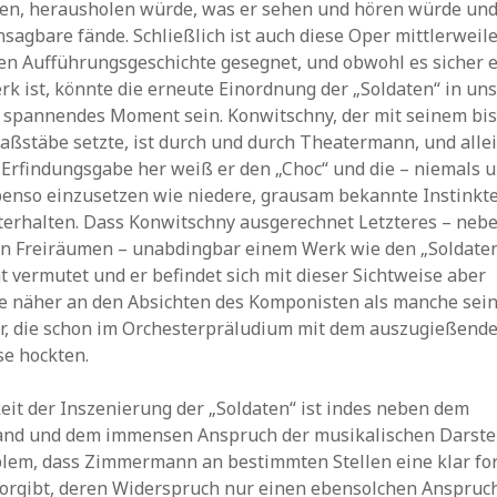
en, herausholen würde, was er sehen und hören würde und
nsagbare fände. Schließlich ist auch diese Oper mittlerweile
en Aufführungsgeschichte gesegnet, und obwohl es sicher 
k ist, könnte die erneute Einordnung der „Soldaten“ in un
 spannendes Moment sein. Konwitschny, der mit seinem bi
stäbe setzte, ist durch und durch Theatermann, und allei
Erfindungsgabe her weiß er den „Choc“ und die – niemals 
benso einzusetzen wie niedere, grausam bekannte Instinkt
terhalten. Dass Konwitschny ausgerechnet Letzteres – neb
n Freiräumen – unabdingbar einem Werk wie den „Soldaten
t vermutet und er befindet sich mit dieser Sichtweise aber
e näher an den Absichten des Komponisten als manche sei
r, die schon im Orchesterpräludium mit dem auszugießende
se hockten.
eit der Inszenierung der „Soldaten“ ist indes neben dem
 und dem immensen Anspruch der musikalischen Darstel
blem, dass Zimmermann an bestimmten Stellen eine klar fo
vorgibt, deren Widerspruch nur einen ebensolchen Anspruc