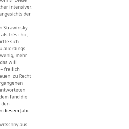
wohnt? Diese
cher intensiver,
 angesichts der
en Strawinsky
ls très chic,
rfte sich
 allerdings
 wenig, mehr
das will
 freilich
euen, zu Recht
ergangenen
rantworteten
dem fand die
u den
in diesem Jahr.
witschny aus