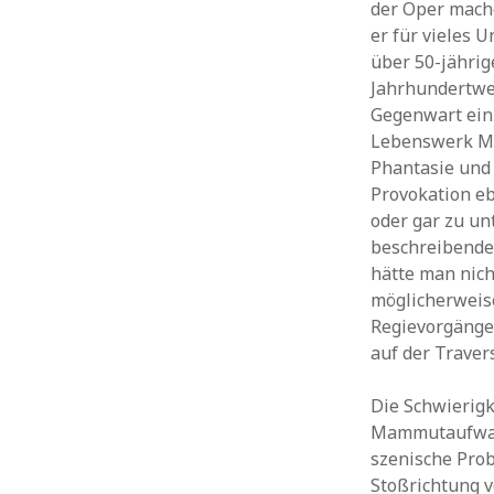
der Oper mach
er für vieles U
über 50-jährig
Jahrhundertwer
Gegenwart ein
Lebenswerk Maß
Phantasie und 
Provokation e
oder gar zu un
beschreibende
hätte man nich
möglicherweis
Regievorgänge
auf der Traver
Die Schwierigk
Mammutaufwand
szenische Pro
Stoßrichtung 