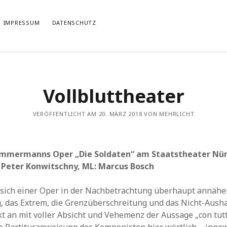
IMPRESSUM
DATENSCHUTZ
TIERT
THEMATISIERT
Vollbluttheater
artmann
zu
Rostropowitsch
DEI FUNK WuK
(2)
n im Musikverein?
Dresden
(110)
artmann
zu
Alle Hände voll zu tun
VERÖFFENTLICHT AM 20. MÄRZ 2018 VON MEHRLICHT
Features
(89)
it scharf?
hörendenkenschreiben
(93)
u
Unablässiger Energieschub
Interviews
(9)
 Böhm
zu
Schonungslos.
nuits sans nuit
(122)
Zimmermanns Oper „Die Soldaten“ am Staatstheater Nü
Rezensionen
(968)
 Peter Konwitschny, ML: Marcus Bosch
Südtirol
(2)
Unkategorisiert
(8)
sich einer Oper in der Nachbetrachtung überhaupt annäher
Weblog
(711)
, das Extrem, die Grenzüberschreitung und das Nicht-Aush
Wien
(45)
t an mit voller Absicht und Vehemenz der Aussage „con tutt