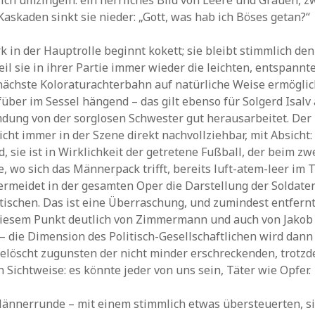
ßlich umzingeln: ein herrliches Bild von Leere und Grauen, 
askaden sinkt sie nieder: „Gott, was hab ich Böses getan?“
 in der Hauptrolle beginnt kokett; sie bleibt stimmlich d
il sie in ihrer Partie immer wieder die leichten, entspann
e nächste Koloraturachterbahn auf natürliche Weise ermögli
über im Sessel hängend – das gilt ebenso für Solgerd Isalv 
mdung von der sorglosen Schwester gut herausarbeitet. De
icht immer in der Szene direkt nachvollziehbar, mit Absicht:
, sie ist in Wirklichkeit der getretene Fußball, der beim zwe
 wo sich das Männerpack trifft, bereits luft-atem-leer im To
rmeidet in der gesamten Oper die Darstellung der Soldate
stischen. Das ist eine Überraschung, und zumindest entfernt
diesem Punkt deutlich von Zimmermann und auch von Jakob
– die Dimension des Politisch-Gesellschaftlichen wird dann 
elöscht zugunsten der nicht minder erschreckenden, trotz
Sichtweise: es könnte jeder von uns sein, Täter wie Opfer.
ännerrunde – mit einem stimmlich etwas übersteuerten, si