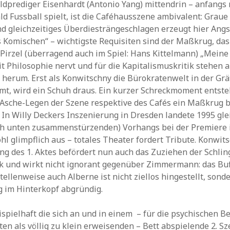
ldprediger Eisenhardt (Antonio Yang) mittendrin – anfangs
d Fussball spielt, ist die Caféhausszene ambivalent: Graue
d gleichzeitiges Überdiesträngeschlagen erzeugt hier Angs
 Komischen“ – wichtigste Requisiten sind der Maßkrug, da
Pirzel (überragend auch im Spiel: Hans Kittelmann) „Meine
 Philosophie nervt und für die Kapitalismuskritik stehen 
 herum. Erst als Konwitschny die Bürokratenwelt in der Gr
t, wird ein Schuh draus. Ein kurzer Schreckmoment entsteh
Asche-Legen der Szene respektive des Cafés ein Maßkrug be
 In Willy Deckers Inszenierung in Dresden landete 1995 glei
ch unten zusammenstürzenden) Vorhangs bei der Premiere 
hl glimpflich aus – totales Theater fordert Tribute. Konwit
ng des 1. Aktes befördert nun auch das Zuziehen der Schlin
k und wirkt nicht ignorant gegenüber Zimmermann: das Bu
tellenweise auch Alberne ist nicht ziellos hingestellt, son
 im Hinterkopf abgründig.
ispielhaft die sich an und in einem – für die psychischen Be
ten als völlig zu klein erweisenden – Bett abspielende 2. Sz