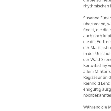
die sie schlie
rhythmischen K
Susanne Elmark
überragend, we
findet, die di
auch noch kopf
die die Entfre
der Marie ist n
in der Unschuld
der Wald-Szene,
Konwitschny ve
allem Militari
Regisseur an 
Reinhold Lenz 
endgültig ausg
hochbekannten 
Während die M