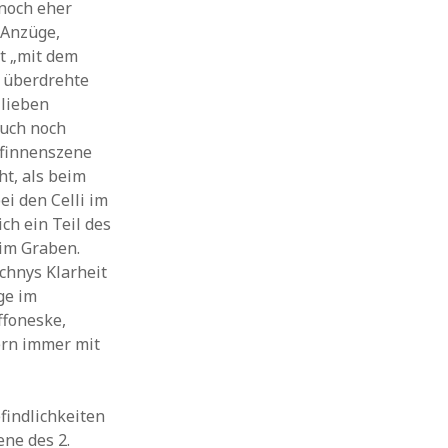
 noch eher
 Anzüge,
t „mit dem
s überdrehte
 lieben
auch noch
äfinnenszene
t, als beim
i den Celli im
ch ein Teil des
im Graben.
schnys Klarheit
ge im
ffoneske,
dern immer mit
findlichkeiten
ene des 2.