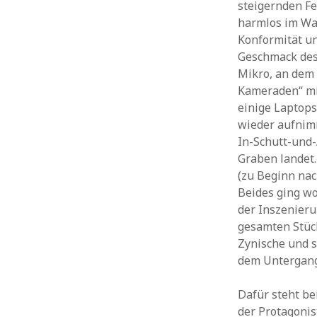
steigernden Fe
harmlos im Wal
Konformität un
Geschmack des
Mikro, an dem 
Kameraden“ mit
einige Laptops
wieder aufnimm
In-Schutt-und-
Graben landet.
(zu Beginn na
Beides ging wo
der Inszenieru
gesamten Stüc
Zynische und s
dem Untergang
Dafür steht be
der Protagonis