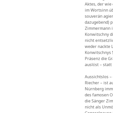
Aktes, der wie
im Wortsinn
ü
souverän agie
dazugebend) p
Zimmermann in 
Konwitschny di
nicht entsetzl
weder nackte L
Konwitschnys 
Präsenz die Grä
auslöst – statt
Aussichtslos 
Riecher – ist 
Nürnberg immer
des famosen Or
die Sänger Zi
nicht als Unmö