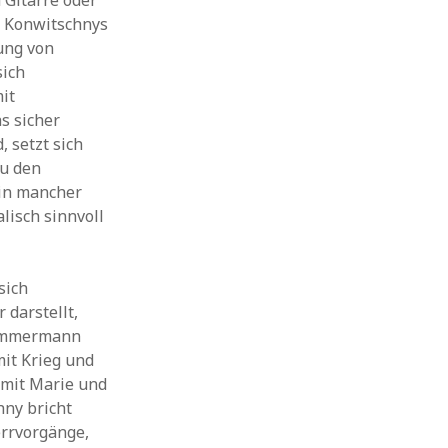
 Gitarre oder
. Konwitschnys
ung von
sich
it
s sicher
 setzt sich
au den
in mancher
lisch sinnvoll
sich
darstellt,
Zimmermann
it Krieg und
 mit Marie und
hny bricht
rrvorgänge,