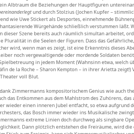
 ein Albtraum die Beziehungen der Hauptfiguren untereinand
bereinanderlegt
und durch Stolzius (Jochen Kupfer – stimmli
rend wie Uwe Stickert als Desportes, einnehmende Bühnen
hantasierende Würgehände schließlich verstummen läßt. 
dieser Szene bereits auch räumlich simultan arbeitet, or
e Pluralität in die Seelen der Figuren. Dass das Gefährliche,
icher wird, wenn man es zeigt, ist eine Erkenntnis dieses Ab
eiber noch vergewaltigende oder mordende Soldaten benöti
Spielbetreuung in jedem Moment (Wahnsinn etwa, welch ü
fin de la Roche – Sharon Kempton – in ihrer Arietta zeigt!) 
 Theater voll Blut.
– dank Zimmermanns kompositorischem Genius wie auch th
auch das Entkommen aus dem Mahlstrom des Zuhörens, das a
 wieder einen inneren Jubel entfacht, so etwa aufgrund d
chesters, das Bosch immer wieder ins Musikalische zwingt
mmermanns extreme Linien doch durchweg als singbare Ope
glichkeit. Dann plötzlich entstehen die Freiräume, wird die 