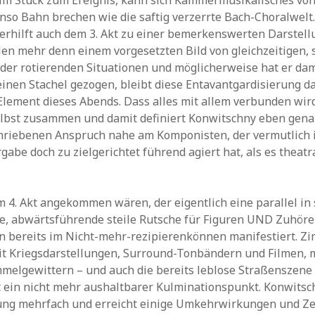
im Stück zum Ereignis, kann sich Kammermusikalisches von
so Bahn brechen wie die saftig verzerrte Bach-Choralwelt
rhilft auch dem 3. Akt zu einer bemerkenswerten Darstell
len mehr denn einem vorgesetzten Bild von gleichzeitigen, 
er rotierenden Situationen und möglicherweise hat er dam
en Stachel gezogen, bleibt diese Entavantgardisierung da
Element dieses Abends. Dass alles mit allem verbunden wird,
elbst zusammen und damit definiert Konwitschny eben gen
hriebenen Anspruch nahe am Komponisten, der vermutlich 
abe doch zu zielgerichtet führend agiert hat, als es theatra
 4. Akt angekommen wären, der eigentlich eine parallel in 
, abwärtsführende steile Rutsche für Figuren UND Zuhörer 
en bereits im Nicht-mehr-rezipierenkönnen manifestiert. 
t Kriegsdarstellungen, Surround-Tonbändern und Filmen, m
melgewittern – und auch die bereits leblose Straßenszene
t ein nicht mehr aushaltbarer Kulminationspunkt. Konwitsc
lung mehrfach und erreicht einige Umkehrwirkungen und Ze