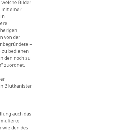
 welche Bilder
 mit einer
ein
sere
sherigen
n von der
unbegründete –
e zu bedienen
en den noch zu
“ zuordnet,
ner
n Blutkanister
lung auch das
rmulierte
h wie den des