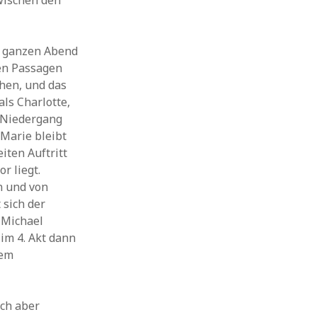
zwischen den
en ganzen Abend
ten Passagen
chen, und das
als Charlotte,
r Niedergang
 Marie bleibt
iten Auftritt
r liegt.
n und von
 sich der
 Michael
im 4. Akt dann
dem
ch aber