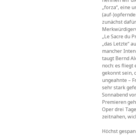
nehmen wir di
„forza“, eine u
(auf-)opfernde
zunächst dafür
Merkwürdigerwe
„Le Sacre du P
„das Letzte“ a
mancher Inten
taugt Bernd A
noch: es flieg
gekonnt sein, 
ungeahnte – F
sehr stark gef
Sonnabend vorg
Premieren gehö
Oper drei Tage
zeitnahen, wi
Höchst gespann