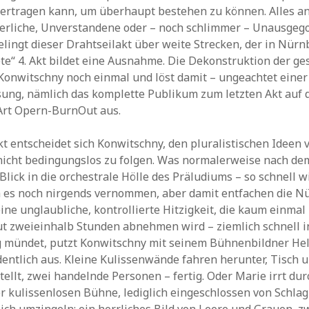
ertragen kann, um überhaupt bestehen zu können. Alles a
herliche, Unverstandene oder – noch schlimmer – Unausgeg
lingt dieser Drahtseilakt über weite Strecken, der in Nürn
te“ 4. Akt bildet eine Ausnahme. Die Dekonstruktion der g
Konwitschny noch einmal und löst damit – ungeachtet einer
ung, nämlich das komplette Publikum zum letzten Akt auf 
 Art Opern-BurnOut aus.
Akt entscheidet sich Konwitschny, den pluralistischen Ideen 
cht bedingungslos zu folgen. Was normalerweise nach de
Blick in die orchestrale Hölle des Präludiums – so schnell 
h es noch nirgends vernommen, aber damit entfachen die N
ne unglaubliche, kontrollierte Hitzigkeit, die kaum einmal 
 zweieinhalb Stunden abnehmen wird – ziemlich schnell in
 mündet, putzt Konwitschny mit seinem Bühnenbildner He
dentlich aus. Kleine Kulissenwände fahren herunter, Tisch 
ellt, zwei handelnde Personen – fertig. Oder Marie irrt dur
 kulissenlosen Bühne, lediglich eingeschlossen von Schlag