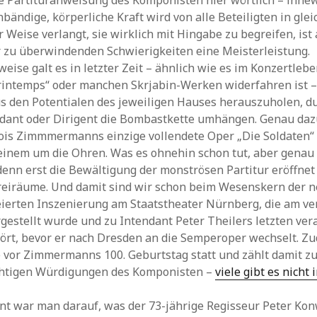
e Partituranweisung des Komponisten hier wörtlich – inne
nbändige, körperliche Kraft wird von alle Beteiligten in glei
r Weise verlangt, sie wirklich mit Hingabe zu begreifen, ist
 zu überwindenden Schwierigkeiten eine Meisterleistung.
ise galt es in letzter Zeit – ähnlich wie es im Konzertleb
rintemps“ oder manchen Skrjabin-Werken widerfahren ist – a
us den Potentialen des jeweiligen Hauses herauszuholen, du
dant oder Dirigent die Bombastkette umhängen. Genau dazu
lois Zimmmermanns einzige vollendete Oper „Die Soldaten“
t einem um die Ohren. Was es ohnehin schon tut, aber genau 
denn erst die Bewältigung der monströsen Partitur eröffnet –
reiräume. Und damit sind wir schon beim Wesenskern der n
eierten Inszenierung am Staatstheater Nürnberg, die am v
estellt wurde und zu Intendant Peter Theilers letzten ve
rt, bevor er nach Dresden an die Semperoper wechselt. Zu
 vor Zimmermanns 100. Geburtstag statt und zählt damit z
chtigen Würdigungen des Komponisten –
viele gibt es nicht 
t war man darauf, was der 73-jährige Regisseur Peter Kon