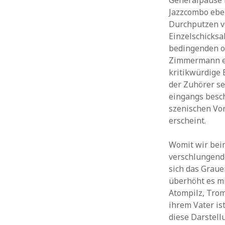
Generalpause 
Jazzcombo eben
Durchputzen ve
Einzelschicksa
bedingenden od
Zimmermann ein
kritikwürdige 
der Zuhörer s
eingangs besc
szenischen Vorg
erscheint.
Womit wir beim
verschlungende
sich das Grau
überhöht es mi
Atompilz, Trom
ihrem Vater is
diese Darstel