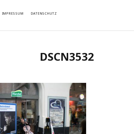
IMPRESSUM
DATENSCHUTZ
TIERT
THEMATISIERT
DSCN3532
artmann
zu
Rostropowitsch
DEI FUNK WuK
(2)
n im Musikverein?
Dresden
(110)
artmann
zu
Alle Hände voll zu tun
Features
(89)
it scharf?
hörendenkenschreiben
(93)
u
Unablässiger Energieschub
Interviews
(9)
 Böhm
zu
Schonungslos.
nuits sans nuit
(122)
Rezensionen
(968)
Südtirol
(2)
Unkategorisiert
(8)
Weblog
(711)
Wien
(45)