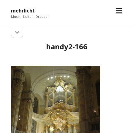
Menü
mehrlicht
öffne
Musik · Kultur · Dresden
Seitenleiste
Sidebar
öffnen
handy2-166