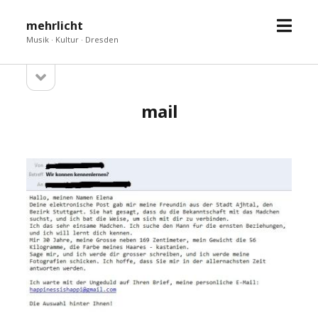
Menü
mehrlicht
öffne
Musik · Kultur · Dresden
Seitenleiste
Sidebar
öffnen
mail