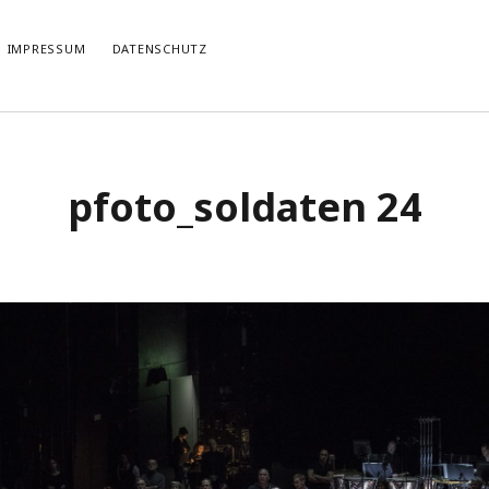
IMPRESSUM
DATENSCHUTZ
TIERT
THEMATISIERT
pfoto_soldaten 24
artmann
zu
Rostropowitsch
DEI FUNK WuK
(2)
n im Musikverein?
Dresden
(110)
artmann
zu
Alle Hände voll zu tun
Features
(89)
it scharf?
hörendenkenschreiben
(93)
u
Unablässiger Energieschub
Interviews
(9)
 Böhm
zu
Schonungslos.
nuits sans nuit
(122)
Rezensionen
(968)
Südtirol
(2)
Unkategorisiert
(8)
Weblog
(711)
Wien
(45)