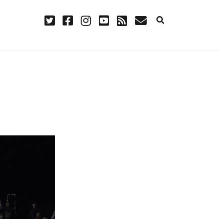
twitter
facebook
instagram
youtube
rss
E-
Mail
NÜTZLICH
Anmelden
Eintrags-Feed
Kommentar-Feed
WordPress.org