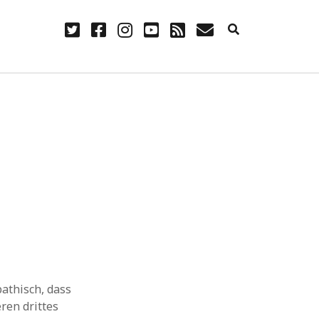
twitter
facebook
instagram
youtube
rss
E-
Mail
NÜTZLICH
Anmelden
Eintrags-Feed
Kommentar-Feed
WordPress.org
pathisch, dass
ren drittes