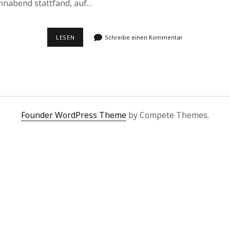
nnabend stattfand, auf…
FRAGEN
LESEN
Schreibe einen Kommentar
BEI
SCHUBERT,
<BR>
SHOWDOWN
MIT
LISZT
Founder WordPress Theme
by Compete Themes.