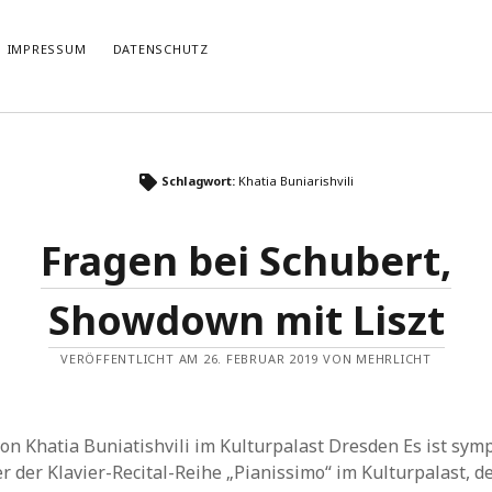
IMPRESSUM
DATENSCHUTZ
TIERT
THEMATISIERT
Schlagwort:
Khatia Buniarishvili
artmann
zu
Rostropowitsch
DEI FUNK WuK
(2)
n im Musikverein?
Dresden
(110)
Fragen bei Schubert,
artmann
zu
Alle Hände voll zu tun
Features
(89)
it scharf?
hörendenkenschreiben
(93)
u
Unablässiger Energieschub
Showdown mit Liszt
Interviews
(9)
 Böhm
zu
Schonungslos.
nuits sans nuit
(122)
Rezensionen
(968)
VERÖFFENTLICHT AM 26. FEBRUAR 2019 VON MEHRLICHT
Südtirol
(2)
Unkategorisiert
(8)
Weblog
(711)
on Khatia Buniatishvili im Kulturpalast Dresden Es ist sym
Wien
(45)
r der Klavier-Recital-Reihe „Pianissimo“ im Kulturpalast, de