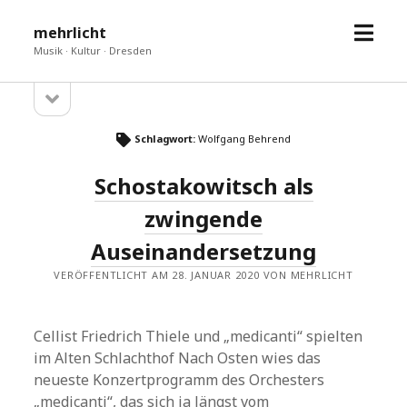
Menü
mehrlicht
öffne
Musik · Kultur · Dresden
Seitenleiste
Sidebar
öffnen
Schlagwort:
Wolfgang Behrend
Schostakowitsch als
zwingende
Auseinandersetzung
VERÖFFENTLICHT AM 28. JANUAR 2020 VON MEHRLICHT
Cellist Friedrich Thiele und „medicanti“ spielten
im Alten Schlachthof Nach Osten wies das
neueste Konzertprogramm des Orchesters
„medicanti“, das sich ja längst vom