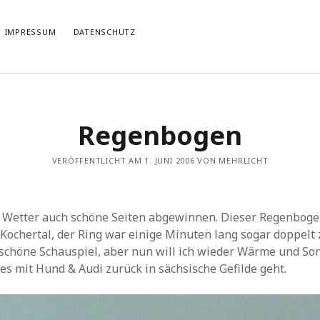
IMPRESSUM
DATENSCHUTZ
TIERT
THEMATISIERT
Regenbogen
artmann
zu
Rostropowitsch
DEI FUNK WuK
(2)
n im Musikverein?
Dresden
(110)
artmann
zu
Alle Hände voll zu tun
VERÖFFENTLICHT AM 1. JUNI 2006 VON MEHRLICHT
Features
(89)
it scharf?
hörendenkenschreiben
(93)
u
Unablässiger Energieschub
Interviews
(9)
 Böhm
zu
Schonungslos.
nuits sans nuit
(122)
Wetter auch schöne Seiten abgewinnen. Dieser Regenboge
Rezensionen
(968)
Kochertal, der Ring war einige Minuten lang sogar doppelt 
Südtirol
(2)
schöne Schauspiel, aber nun will ich wieder Wärme und Son
Unkategorisiert
(8)
s mit Hund & Audi zurück in sächsische Gefilde geht.
Weblog
(711)
Wien
(45)