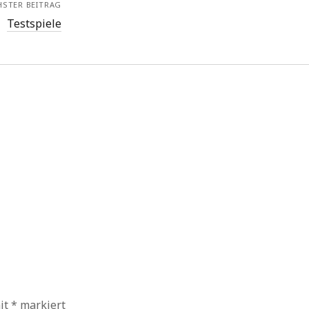
HSTER BEITRAG
Testspiele
mit
*
markiert