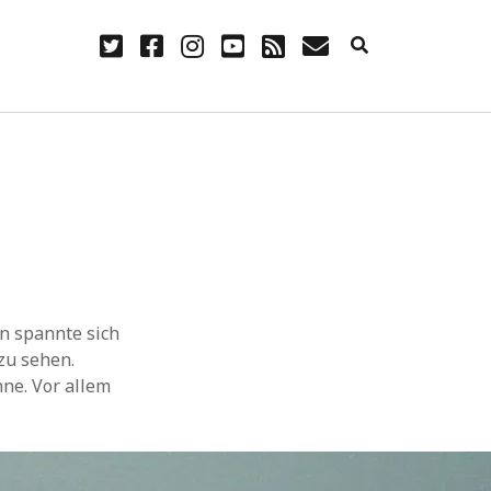
twitter
facebook
instagram
youtube
rss
E-
Mail
NÜTZLICH
Anmelden
Eintrags-Feed
Kommentar-Feed
WordPress.org
n spannte sich
zu sehen.
ne. Vor allem