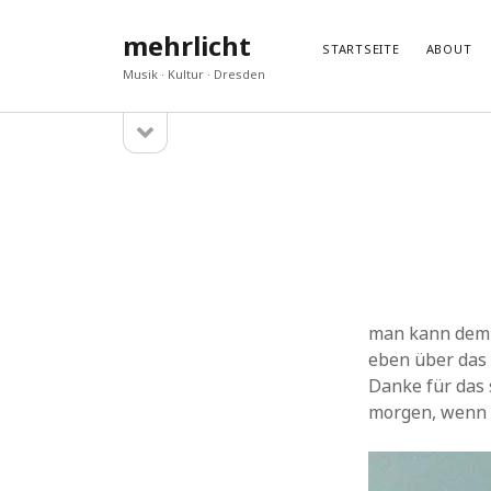
mehrlicht
STARTSEITE
ABOUT
Musik · Kultur · Dresden
Seitenleiste
Sidebar
öffnen
GESCHRIEBEN
DISKU
„Araspel“ – ein neues Album von Laura Farré
Hans H
Rozada
Gedenke
Wien Modern 38, eine Nachlese
Hans H
Eine ernste Gefahr
Jan
zu
M
Glasklar und konzis
akeuk
z
In anderen Sphären
Andrea
man kann dem 
eben über das 
Danke für das 
morgen, wenn e