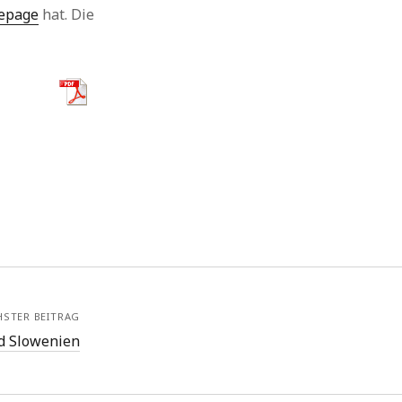
epage
hat. Die
HSTER BEITRAG
d Slowenien