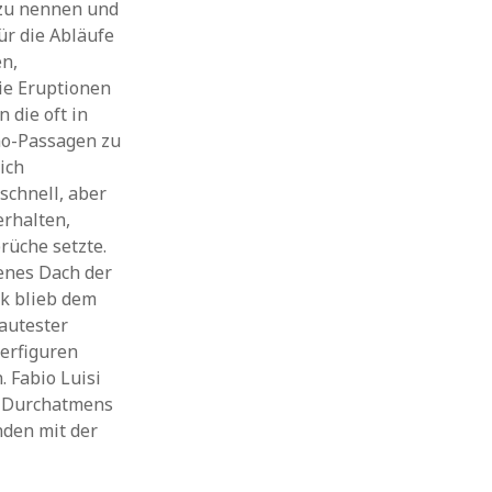
e zu nennen und
für die Abläufe
en,
ie Eruptionen
 die oft in
mo-Passagen zu
ich
 schnell, aber
erhalten,
rüche setzte.
enes Dach der
ck blieb dem
lautester
herfiguren
 Fabio Luisi
s Durchatmens
nden mit der