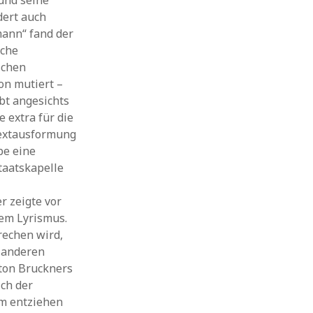
und seine
dert auch
mann“ fand der
sche
schen
on mutiert –
bt angesichts
e extra für die
Textausformung
pe eine
taatskapelle
r zeigte vor
mem Lyrismus.
rechen wird,
s anderen
nton Bruckners
ich der
um entziehen