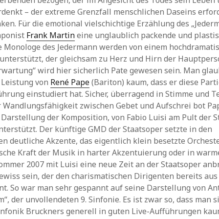
terbenden bezogen, der im Angesicht des Todes sein Leben 
denkt – der extreme Grenzfall menschlichen Daseins erfor
en. Für die emotional vielschichtige Erzählung des „Jeder
mponist
Frank Martin
eine unglaublich packende und plasti
e Monologe des Jedermann werden von einem hochdramati
unterstützt, der gleichsam zu Herz und Hirn der Hauptpers
wartung“ wird hier sicherlich Pate gewesen sein. Man glau
 Leistung von
René Pape
(Bariton) kaum, dass er diese Parti
hrung einstudiert hat. Sicher, überragend in Stimme und 
r Wandlungsfähigkeit zwischen Gebet und Aufschrei bot Pa
Darstellung der Komposition, von Fabio Luisi am Pult der S
nterstützt. Der künftige GMD der Staatsoper setzte in den
n deutliche Akzente, das eigentlich klein besetzte Orcheste
ische Kraft der Musik in harter Akzentuierung oder in war
mmer 2007 mit Luisi eine neue Zeit an der Staatsoper anb
ewiss sein, der den charismatischen Dirigenten bereits au
nt. So war man sehr gespannt auf seine Darstellung von A
 der unvollendeten 9. Sinfonie. Es ist zwar so, dass man s
infonik Bruckners generell in guten Live-Aufführungen ka