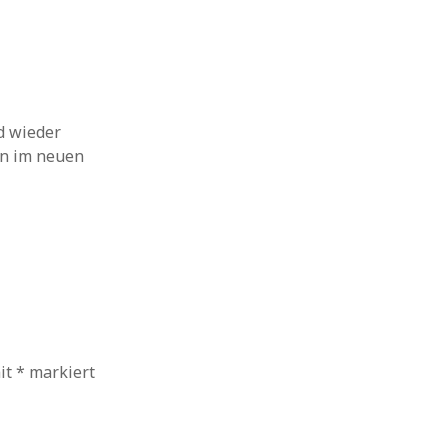
d wieder
hon im neuen
mit
*
markiert