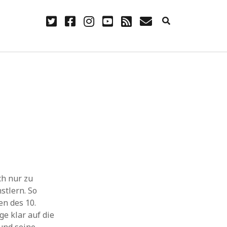
twitter
facebook
instagram
youtube
rss
E-
Mail
NÜTZLICH
Anmelden
Eintrags-Feed
Kommentar-Feed
WordPress.org
ch nur zu
stlern. So
en des 10.
e klar auf die