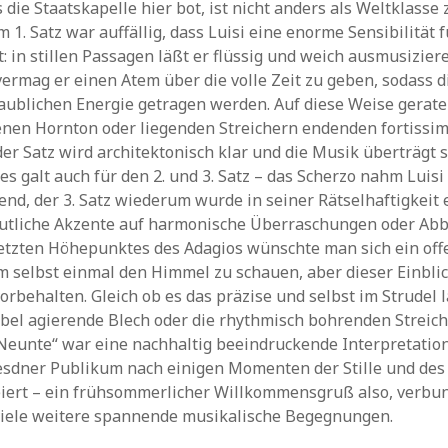
 die Staatskapelle hier bot, ist nicht anders als Weltklass
m 1. Satz war auffällig, dass Luisi eine enorme Sensibilität 
: in stillen Passagen läßt er flüssig und weich ausmusizier
ermag er einen Atem über die volle Zeit zu geben, sodass d
aublichen Energie getragen werden. Auf diese Weise geraten
enen Hornton oder liegenden Streichern endenden fortissi
der Satz wird architektonisch klar und die Musik überträgt s
es galt auch für den 2. und 3. Satz – das Scherzo nahm Luisi
end, der 3. Satz wiederum wurde in seiner Rätselhaftigkeit 
eutliche Akzente auf harmonische Überraschungen oder Abb
etzten Höhepunktes des Adagios wünschte man sich ein off
 selbst einmal den Himmel zu schauen, aber dieser Einbli
rbehalten. Gleich ob es das präzise und selbst im Strudel 
bel agierende Blech oder die rhythmisch bohrenden Streic
Neunte“ war eine nachhaltig beeindruckende Interpretation.
sdner Publikum nach einigen Momenten der Stille und de
eiert – ein frühsommerlicher Willkommensgruß also, verbu
viele weitere spannende musikalische Begegnungen.