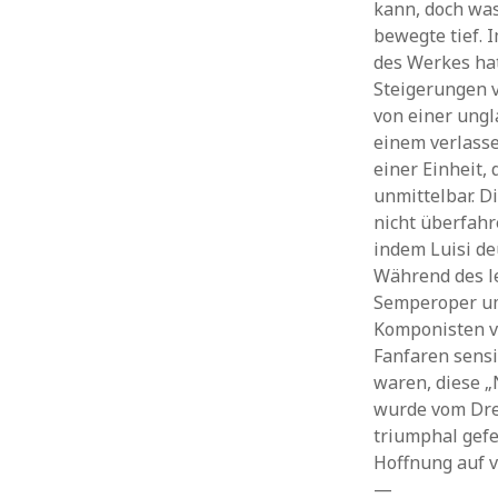
kann, doch was
bewegte tief. I
des Werkes hat
Steigerungen v
von einer ungl
einem verlass
einer Einheit, 
unmittelbar. Di
nicht überfahr
indem Luisi d
Während des l
Semperoper um
Komponisten vo
Fanfaren sensi
waren, diese „
wurde vom Dre
triumphal gef
Hoffnung auf 
—