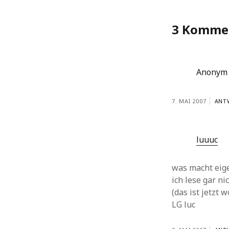
3 Komme
Anonym
7. MAI 2007
ANT
luuuc
was macht eige
ich lese gar ni
(das ist jetzt 
LG luc