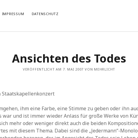
IMPRESSUM
DATENSCHUTZ
TIERT
THEMATISIERT
Ansichten des Todes
artmann
zu
Rostropowitsch
DEI FUNK WuK
(2)
n im Musikverein?
Dresden
(110)
artmann
zu
Alle Hände voll zu tun
VERÖFFENTLICHT AM 7. MAI 2007 VON MEHRLICHT
Features
(89)
it scharf?
hörendenkenschreiben
(93)
u
Unablässiger Energieschub
Interviews
(9)
 Böhm
zu
Schonungslos.
nuits sans nuit
(122)
m Staatskapellenkonzert
Rezensionen
(968)
Südtirol
(2)
mgehen, ihm eine Farbe, eine Stimme zu geben oder ihn au
Unkategorisiert
(8)
s war und ist immer wieder Anlass für große Werke von Kün
Weblog
(711)
sich mehr oder weniger direkt auch die beiden Komposition
Wien
(45)
tes mit diesem Thema. Dabei sind die „Jedermann“-Monolog