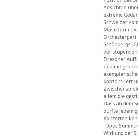
Position des S
Ansichten über
extreme Gedank
Schweizer Ko
Musikform: Di
Orchesterpart 
Schönbergs „Er
der stupenden
Dresdner Auffü
und mit große
exemplarische 
konzentriert u
Zwischenspiele
allem die gest
Dass ab dem So
dürfte jedem g
Konzerten ken
„Opus Summum“,
Wirkung der S