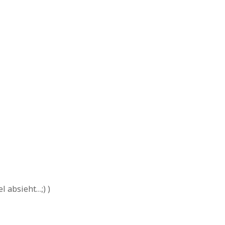
l absieht…;) )