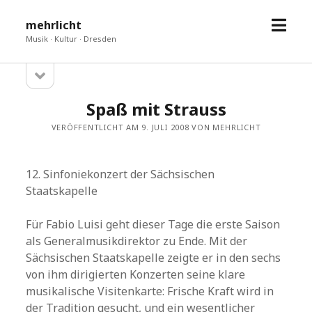
Menü
mehrlicht
öffne
Musik · Kultur · Dresden
Seitenleiste
Sidebar
öffnen
Spaß mit Strauss
VERÖFFENTLICHT AM 9. JULI 2008 VON MEHRLICHT
12. Sinfoniekonzert der Sächsischen
Staatskapelle
Für Fabio Luisi geht dieser Tage die erste Saison
als Generalmusikdirektor zu Ende. Mit der
Sächsischen Staatskapelle zeigte er in den sechs
von ihm dirigierten Konzerten seine klare
musikalische Visitenkarte: Frische Kraft wird in
der Tradition gesucht, und ein wesentlicher