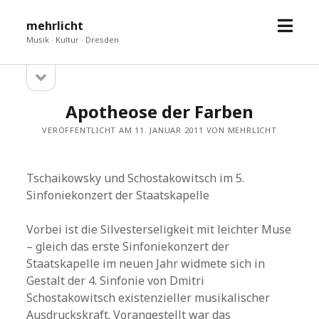
Menü
mehrlicht
öffne
Musik · Kultur · Dresden
Seitenleiste
Sidebar
öffnen
Apotheose der Farben
VERÖFFENTLICHT AM 11. JANUAR 2011 VON MEHRLICHT
Tschaikowsky und Schostakowitsch im 5.
Sinfoniekonzert der Staatskapelle
Vorbei ist die Silvesterseligkeit mit leichter Muse
– gleich das erste Sinfoniekonzert der
Staatskapelle im neuen Jahr widmete sich in
Gestalt der 4. Sinfonie von Dmitri
Schostakowitsch existenzieller musikalischer
Ausdruckskraft. Vorangestellt war das