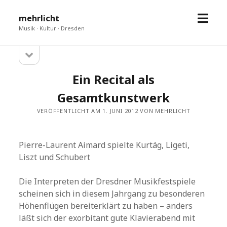
Menü
mehrlicht
öffne
Musik · Kultur · Dresden
Seitenleiste
Sidebar
öffnen
Ein Recital als
Gesamtkunstwerk
VERÖFFENTLICHT AM 1. JUNI 2012 VON MEHRLICHT
Pierre-Laurent Aimard spielte Kurtág, Ligeti,
Liszt und Schubert
Die Interpreten der Dresdner Musikfestspiele
scheinen sich in diesem Jahrgang zu besonderen
Höhenflügen bereiterklärt zu haben – anders
läßt sich der exorbitant gute Klavierabend mit