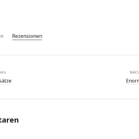
 in
Rezensionen
RAG
NÄC
sätze
Enor
aren