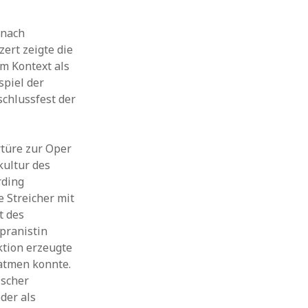
 nach
ert zeigte die
m Kontext als
spiel der
schlussfest der
rtüre zur Oper
kultur des
rding
 Streicher mit
t des
opranistin
ktion erzeugte
tatmen konnte.
ischer
der als