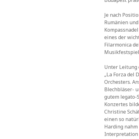
Budapest präs
Je nach Positi
Rumänien und a
Kompassnadel d
eines der wich
Filarmonica de
Musikfestspiel
Unter Leitung 
„La Forza del 
Orchesters. An
Blechbläser- u
gutem legato-
Konzertes bild
Christine Schä
einen so natür
Harding nahm d
Interpretation