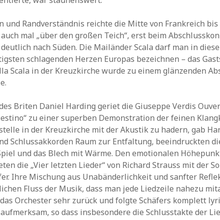
entierte, war staunenswert.
on und Randverständnis reichte die Mitte von Frankreich bis
uch mal „über den großen Teich“, erst beim Abschlusskonz
eutlich nach Süden. Die Mailänder Scala darf man in diese
tigsten schlagenden Herzen Europas bezeichnen – das Gast
lla Scala in der Kreuzkirche wurde zu einem glänzenden Ab
e.
des Briten Daniel Harding geriet die Giuseppe Verdis Ouve
Destino“ zu einer superben Demonstration der feinen Klang
stelle in der Kreuzkirche mit der Akustik zu hadern, gab Ha
nd Schlussakkorden Raum zur Entfaltung, beeindruckten die
Spiel und das Blech mit Wärme. Den emotionalen Höhepunk
eten die „Vier letzten Lieder“ von Richard Strauss mit der S
fer. Ihre Mischung aus Unabänderlichkeit und sanfter Refle
lichen Fluss der Musik, dass man jede Liedzeile nahezu mi
as Orchester sehr zurück und folgte Schäfers komplett lyr
 aufmerksam, so dass insbesondere die Schlusstakte der Lie