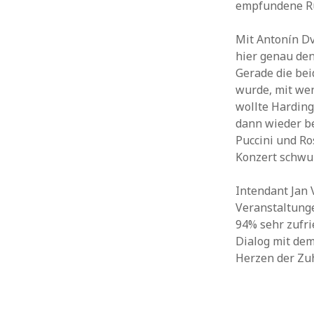
empfundene R
Mit Antonín Dv
hier genau de
Gerade die bei
wurde, mit wen
wollte Harding
dann wieder be
Puccini und Ro
Konzert schwun
Intendant Jan 
Veranstaltunge
94% sehr zufri
Dialog mit de
Herzen der Zuh