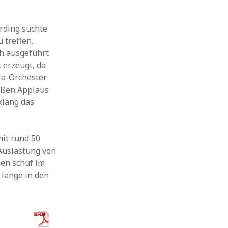
arding suchte
 treffen.
ch ausgeführt
 erzeugt, da
la-Orchester
roßen Applaus
klang das
mit rund 50
Auslastung von
gen schuf im
 lange in den