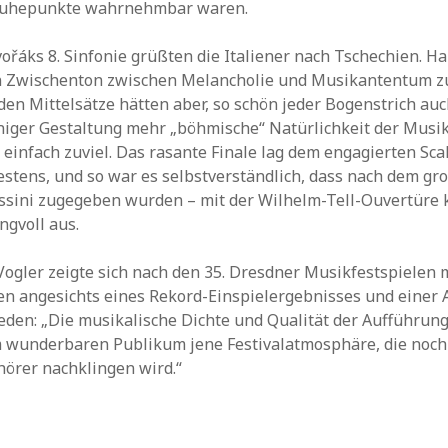
uhepunkte wahrnehmbar waren.
ořáks 8. Sinfonie grüßten die Italiener nach Tschechien. H
n Zwischenton zwischen Melancholie und Musikantentum zu
den Mittelsätze hätten aber, so schön jeder Bogenstrich au
iger Gestaltung mehr „böhmische“ Natürlichkeit der Musik
 einfach zuviel. Das rasante Finale lag dem engagierten Sca
stens, und so war es selbstverständlich, dass nach dem g
ssini zugegeben wurden – mit der Wilhelm-Tell-Ouvertüre 
gvoll aus.
Vogler zeigte sich nach den 35. Dresdner Musikfestspielen 
n angesichts eines Rekord-Einspielergebnisses und einer 
eden: „Die musikalische Dichte und Qualität der Aufführun
m wunderbaren Publikum jene Festivalatmosphäre, die noch
örer nachklingen wird.“