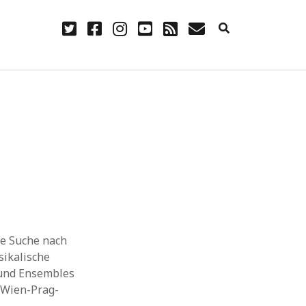
twitter
facebook
instagram
youtube
rss
E-
Mail
NÜTZLICH
Anmelden
Eintrags-Feed
Kommentar-Feed
WordPress.org
ie Suche nach
sikalische
 und Ensembles
k Wien-Prag-