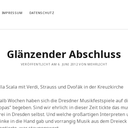
IMPRESSUM
DATENSCHUTZ
TIERT
THEMATISIERT
Glänzender Abschluss
artmann
zu
Rostropowitsch
DEI FUNK WuK
(2)
n im Musikverein?
Dresden
(110)
artmann
zu
Alle Hände voll zu tun
VERÖFFENTLICHT AM 6. JUNI 2012 VON MEHRLICHT
Features
(89)
it scharf?
hörendenkenschreiben
(93)
u
Unablässiger Energieschub
Interviews
(9)
 Böhm
zu
Schonungslos.
nuits sans nuit
(122)
lla Scala mit Verdi, Strauss und Dvořák in der Kreuzkirche
Rezensionen
(968)
Südtirol
(2)
alb Wochen haben sich die Dresdner Musikfestspiele auf d
Unkategorisiert
(8)
pas“ begeben. Sind wir ehrlich: in dieser Zeit tickte das mu
Weblog
(711)
rei in Dresden selbst. Und welche großartigen Interpreten
Wien
(45)
Klinke in die Hand gab und vorrangig Musik aus dem Dreiec