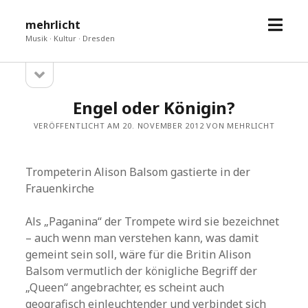
Menü
mehrlicht
öffne
Musik · Kultur · Dresden
Seitenleiste
Sidebar
öffnen
Engel oder Königin?
VERÖFFENTLICHT AM 20. NOVEMBER 2012 VON MEHRLICHT
Trompeterin Alison Balsom gastierte in der
Frauenkirche
Als „Paganina“ der Trompete wird sie bezeichnet
– auch wenn man verstehen kann, was damit
gemeint sein soll, wäre für die Britin Alison
Balsom vermutlich der königliche Begriff der
„Queen“ angebrachter, es scheint auch
geografisch einleuchtender und verbindet sich