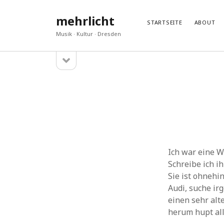
mehrlicht
STARTSEITE
ABOUT
Musik · Kultur · Dresden
Seitenleiste
Sidebar
öffnen
GESCHRIEBEN
DISKU
„Araspel“ – ein neues Album von Laura Farré
Hans H
Rozada
Gedenke
Wien Modern 38, eine Nachlese
Hans H
Eine ernste Gefahr
Jan
zu
M
Glasklar und konzis
akeuk
z
In anderen Sphären
Andrea
Ich war eine Wo
Schreibe ich i
Sie ist ohnehi
Audi, suche ir
einen sehr alt
herum hupt alle