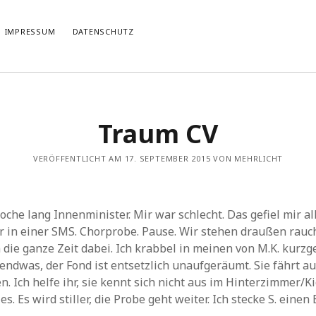
IMPRESSUM
DATENSCHUTZ
TIERT
THEMATISIERT
Traum CV
artmann
zu
Rostropowitsch
DEI FUNK WuK
(2)
n im Musikverein?
Dresden
(110)
artmann
zu
Alle Hände voll zu tun
VERÖFFENTLICHT AM 17. SEPTEMBER 2015 VON MEHRLICHT
Features
(89)
it scharf?
hörendenkenschreiben
(93)
u
Unablässiger Energieschub
Interviews
(9)
 Böhm
zu
Schonungslos.
nuits sans nuit
(122)
che lang Innenminister. Mir war schlecht. Das gefiel mir all
Rezensionen
(968)
hr in einer SMS. Chorprobe. Pause. Wir stehen draußen rauch
Südtirol
(2)
n die ganze Zeit dabei. Ich krabbel in meinen von M.K. kurz
Unkategorisiert
(8)
gendwas, der Fond ist entsetzlich unaufgeräumt. Sie fährt a
Weblog
(711)
en. Ich helfe ihr, sie kennt sich nicht aus im Hinterzimmer/
Wien
(45)
s. Es wird stiller, die Probe geht weiter. Ich stecke S. einen B