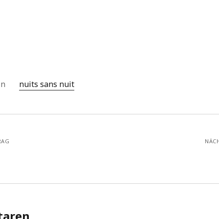
 in
nuits sans nuit
RAG
NÄC
aren