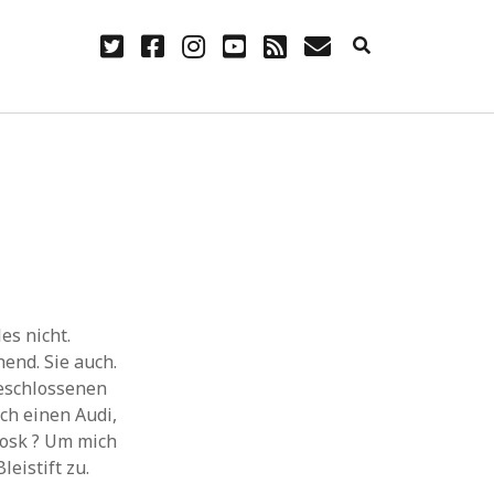
twitter
facebook
instagram
youtube
rss
E-
Mail
NÜTZLICH
Anmelden
Eintrags-Feed
Kommentar-Feed
WordPress.org
es nicht.
end. Sie auch.
geschlossenen
uch einen Audi,
Kiosk ? Um mich
leistift zu.